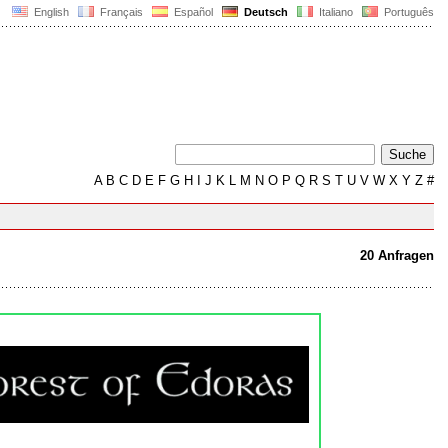
English
Français
Español
Deutsch
Italiano
Português
A
B
C
D
E
F
G
H
I
J
K
L
M
N
O
P
Q
R
S
T
U
V
W
X
Y
Z
#
20 Anfragen