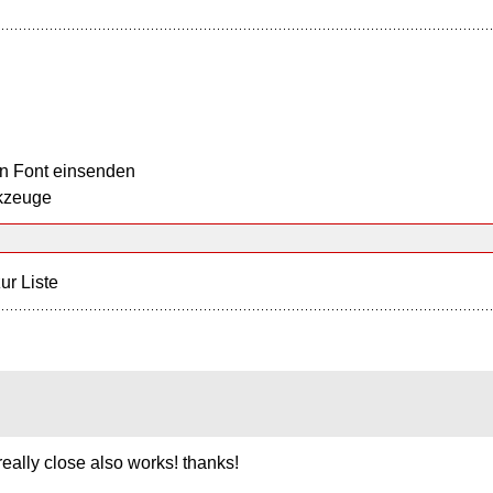
n Font einsenden
kzeuge
ur Liste
 really close also works! thanks!