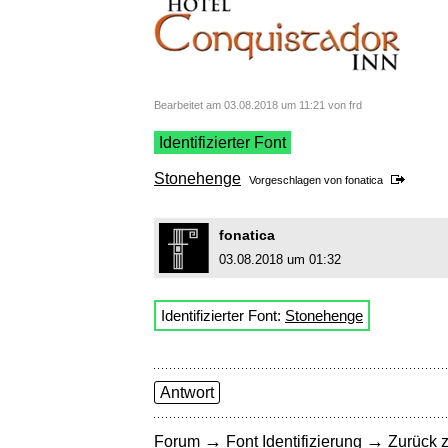
Bearbeitet am 03.08.2018 um 11:21 von frd
Identifizierter Font
Stonehenge
Vorgeschlagen von
fonatica
fonatica
03.08.2018 um 01:32
Identifizierter Font:
Stonehenge
Antwort
→
→
Forum
Font Identifizierung
Zurück z