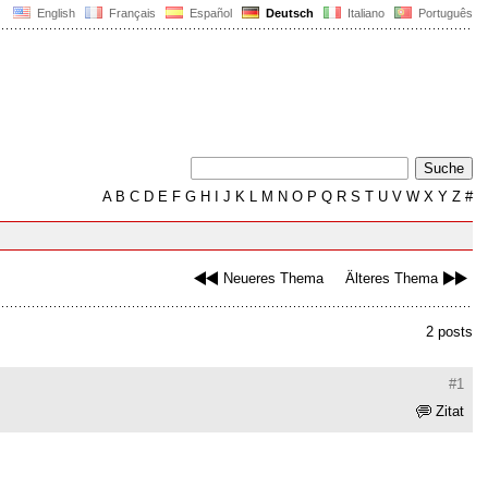
English
Français
Español
Deutsch
Italiano
Português
A
B
C
D
E
F
G
H
I
J
K
L
M
N
O
P
Q
R
S
T
U
V
W
X
Y
Z
#
Neueres Thema
Älteres Thema
2 posts
#1
Zitat