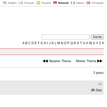
English
Français
Español
Deutsch
Italiano
Português
A
B
C
D
E
F
G
H
I
J
K
L
M
N
O
P
Q
R
S
T
U
V
W
X
Y
Z
#
Neueres Thema
Älteres Thema
2 posts
#1
Zitat