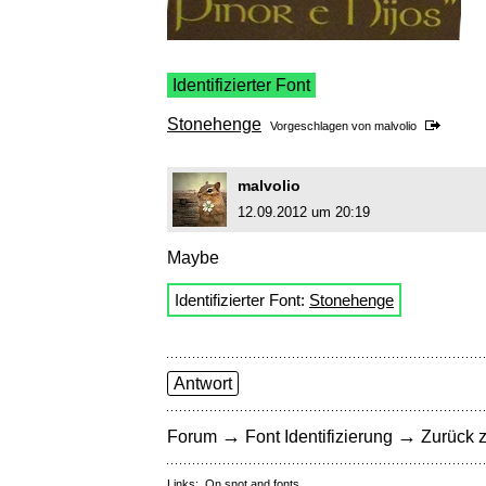
Identifizierter Font
Stonehenge
Vorgeschlagen von
malvolio
malvolio
12.09.2012 um 20:19
Maybe
Identifizierter Font:
Stonehenge
Antwort
→
→
Forum
Font Identifizierung
Zurück z
Links:
On snot and fonts