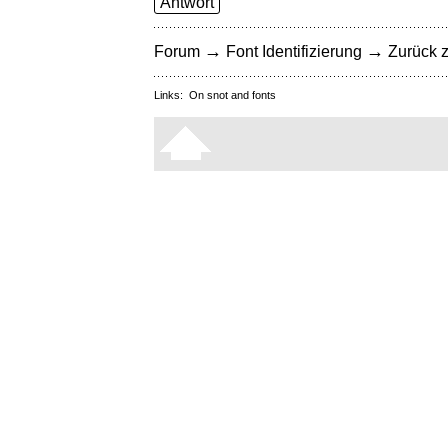
Antwort
→
→
Forum
Font Identifizierung
Zurück z
Links:
On snot and fonts