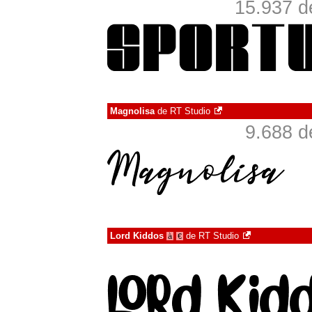
15.937 d
Magnolisa
de
RT Studio
9.688 d
Lord Kiddos
de
RT Studio
à
€