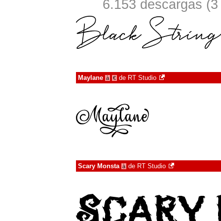
6.153 descargas (3
Maylane
de
RT Studio
à
€
Scary Monsta
de
RT Studio
à