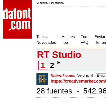
Mi cuenta
|
Inscripción
Temas
Autores
Foro
Enviar
Novedades
Top
FAQ
Herram
RT Studio
1
2
Raditya Pratama
Ver el perfil
Enviar
https://creativemarket.com
28 fuentes - 542.96