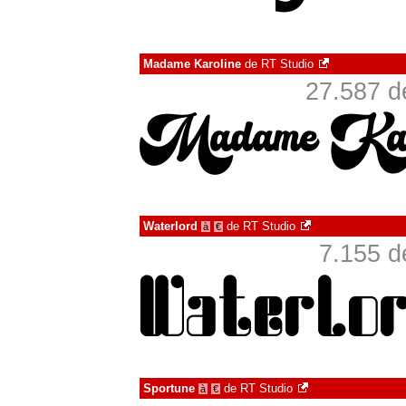
Madame Karoline
de
RT Studio
27.587 d
Waterlord
de
RT Studio
à
€
7.155 d
Sportune
de
RT Studio
à
€