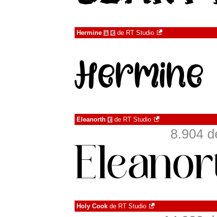
Hermine
de
RT Studio
à
€
Eleanorth
de
RT Studio
€
8.904 d
Holy Cook
de
RT Studio