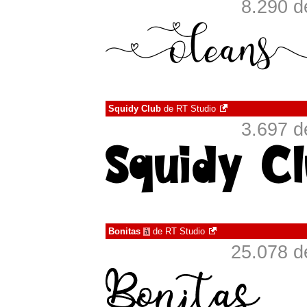
8.290 d
Squidy Club
de
RT Studio
3.697 d
Bonitas
de
RT Studio
à
25.078 d