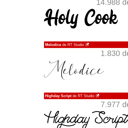
14.988 d
Melodice
de
RT Studio
1.830 d
Highday Script
de
RT Studio
7.977 d