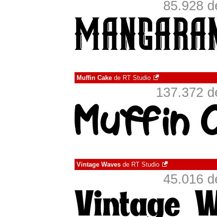
85.928 d
Muffin Cake
de
RT Studio
137.372 d
Vintage Waves
de
RT Studio
45.016 d