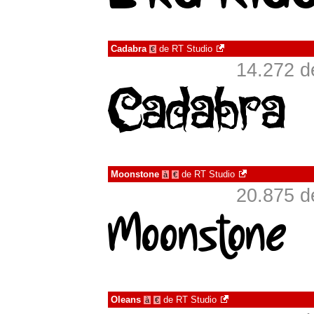
Cadabra
de
RT Studio
€
14.272 d
Moonstone
de
RT Studio
à
€
20.875 d
Oleans
de
RT Studio
à
€