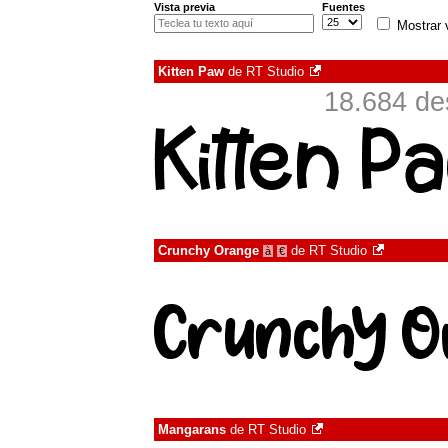
Vista previa
Fuentes
Mostrar 
Kitten Paw
de
RT Studio
18.684 de
Crunchy Orange
de
RT Studio
à
€
Mangarans
de
RT Studio