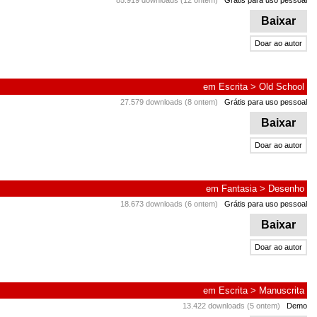
85.919 downloads (12 ontem)
Grátis para uso pessoal
Baixar
Doar ao autor
em
Escrita
>
Old School
27.579 downloads (8 ontem)
Grátis para uso pessoal
Baixar
Doar ao autor
em
Fantasia
>
Desenho
18.673 downloads (6 ontem)
Grátis para uso pessoal
Baixar
Doar ao autor
em
Escrita
>
Manuscrita
13.422 downloads (5 ontem)
Demo