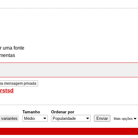
r uma fonte
mentas
ma mensagem privada
/rstsd
Tamanho
Ordenar por
 variantes
Mais opções