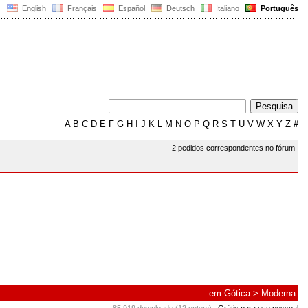
English
Français
Español
Deutsch
Italiano
Português
A
B
C
D
E
F
G
H
I
J
K
L
M
N
O
P
Q
R
S
T
U
V
W
X
Y
Z
#
2 pedidos correspondentes no fórum
em
Gótica
>
Moderna