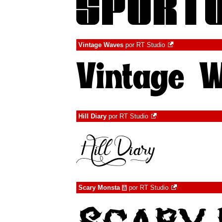
Vintage Waves
por
RT Studio
Hill Diary
por
RT Studio
Scary Monsta
por
RT Studio
à