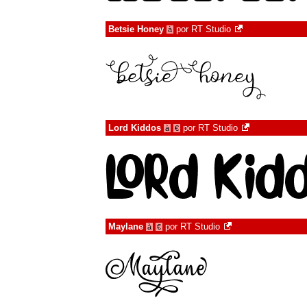
Betsie Honey
por
RT Studio
à
Lord Kiddos
por
RT Studio
à
€
Maylane
por
RT Studio
à
€