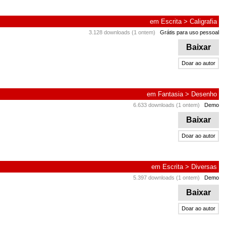
em
Escrita
>
Caligrafia
3.128 downloads (1 ontem)
Grátis para uso pessoal
Baixar
Doar ao autor
em
Fantasia
>
Desenho
6.633 downloads (1 ontem)
Demo
Baixar
Doar ao autor
em
Escrita
>
Diversas
5.397 downloads (1 ontem)
Demo
Baixar
Doar ao autor