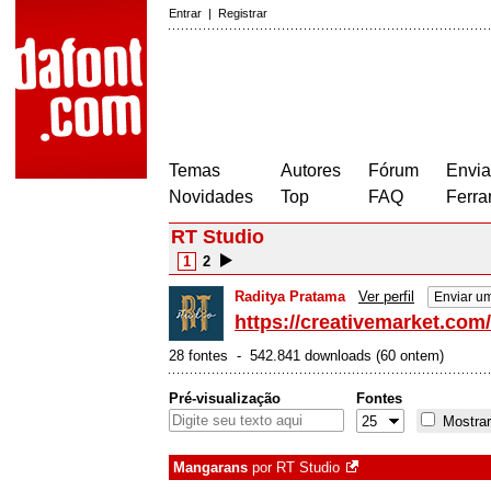
Entrar
|
Registrar
Temas
Autores
Fórum
Envia
Novidades
Top
FAQ
Ferra
RT Studio
1
2
Raditya Pratama
Ver perfil
Enviar u
https://creativemarket.com
28 fontes - 542.841 downloads (60 ontem)
Pré-visualização
Fontes
Mostrar
Mangarans
por
RT Studio