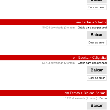
Doar ao autor
em
Fantasia
>
Retro
45.008 downloads (3 ontem)
Grátis para uso pessoal
Baixar
Doar ao autor
em
Escrita
>
Caligrafia
13.293 downloads (2 ontem)
Grátis para uso pessoal
Baixar
Doar ao autor
em
Festas
>
Dia das Bruxas
10.251 downloads (2 ontem)
Demo
Baixar