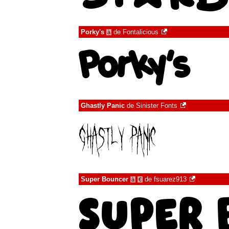
Porky's
de
Fontalicious
à
Ghastly Panic
de
Sinister Fonts
Super Bouncer
de
fsuarez913
à
€