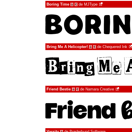
Boring Time
de
MJType
à
€
Bring Me A Helicopter!
de
Chequered Ink
à
€
Friend Bestie
de
Namara Creative
à
€
Varsity
de
Brøderbund Software
à