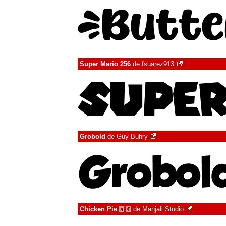
Super Mario 256
de
fsuarez913
Grobold
de
Guy Buhry
Chicken Pie
de
Manjali Studio
à
€