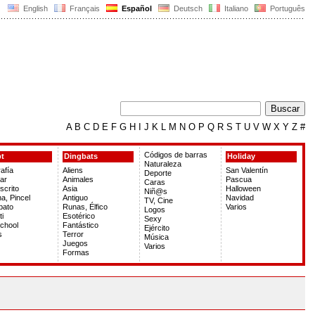
English
Français
Español
Deutsch
Italiano
Português
A
B
C
D
E
F
G
H
I
J
K
L
M
N
O
P
Q
R
S
T
U
V
W
X
Y
Z
#
Códigos de barras
pt
Dingbats
Holiday
Naturaleza
rafía
Aliens
San Valentín
Deporte
ar
Animales
Pascua
Caras
crito
Asia
Halloween
Niñ@s
a, Pincel
Antiguo
Navidad
TV, Cine
bato
Runas, Élfico
Varios
Logos
ti
Esotérico
Sexy
chool
Fantástico
Ejército
s
Terror
Música
Juegos
Varios
Formas