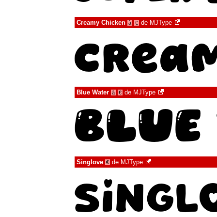
Creamy Chicken
de
MJType
à
€
Blue Water
de
MJType
à
€
Singlove
de
MJType
€