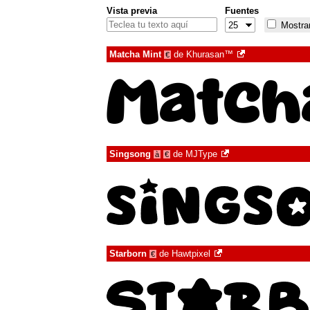
Vista previa
Fuentes
Mostrar
Matcha Mint
de
Khurasan™
€
Singsong
de
MJType
à
€
Starborn
de
Hawtpixel
€