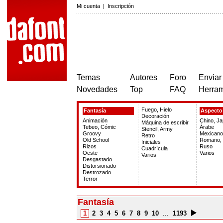
Mi cuenta
|
Inscripción
Temas
Autores
Foro
Enviar
Novedades
Top
FAQ
Herram
Fuego, Hielo
Fantasía
Aspecto 
Decoración
Animación
Chino, J
Máquina de escribir
Tebeo, Cómic
Árabe
Stencil, Army
Groovy
Mexicano
Retro
Old School
Romano, 
Iniciales
Rizos
Ruso
Cuadrícula
Oeste
Varios
Varios
Desgastado
Distorsionado
Destrozado
Terror
Fantasía
1
2
3
4
5
6
7
8
9
10
...
1193