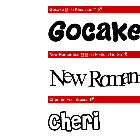
Gocake
de
Khurasan™
€
New Romantics
de
Fonts a Go-Go
à
€
Cheri
de
Fontalicious