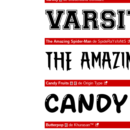
The Amazing Spider-Man
de
SpideRaYsfoNtS
Candy Fruits
de
Origin Type
à
€
Butterpop
de
Khurasan™
€