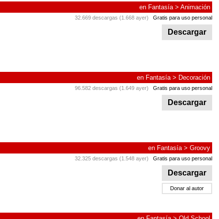
en
Fantasía
>
Animación
32.669 descargas (1.668 ayer)
Gratis para uso personal
Descargar
en
Fantasía
>
Decoración
96.582 descargas (1.649 ayer)
Gratis para uso personal
Descargar
en
Fantasía
>
Groovy
32.325 descargas (1.548 ayer)
Gratis para uso personal
Descargar
Donar al autor
en
Fantasía
>
Old School