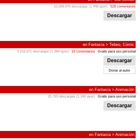
10.269.875 descargas (1.448 ayer)
528 comentarios
Descargar
en
Fantasía
>
Tebeo, Cómic
3.216.671 descargas (1.384 ayer)
16 comentarios
Gratis para uso personal
Descargar
Donar al autor
en
Fantasía
>
Animación
25.783 descargas (1.248 ayer)
Gratis para uso personal
Descargar
en
Fantasía
>
Animación