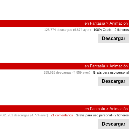
en
Fantasía
>
Animación
126.774 descargas (6.874 ayer)
100% Gratis
- 2 ficheros
Descargar
en
Fantasía
>
Animación
255.618 descargas (4.859 ayer)
Gratis para uso personal
Descargar
en
Fantasía
>
Animación
6.861.781 descargas (4.774 ayer)
21 comentarios
Gratis para uso personal
- 2 ficheros
Descargar