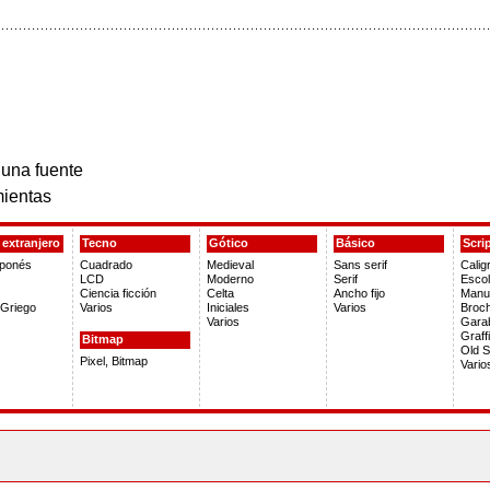
 una fuente
ientas
extranjero
Tecno
Gótico
Básico
Scri
aponés
Cuadrado
Medieval
Sans serif
Calig
LCD
Moderno
Serif
Escol
Ciencia ficción
Celta
Ancho fijo
Manus
Griego
Varios
Iniciales
Varios
Broch
Varios
Gara
Graffi
Bitmap
Old S
Pixel, Bitmap
Vario