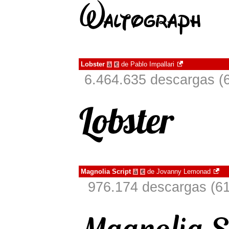
Lobster
de
Pablo Impallari
à
€
6.464.635 descargas (
Magnolia Script
de
Jovanny Lemonad
à
€
976.174 descargas (61