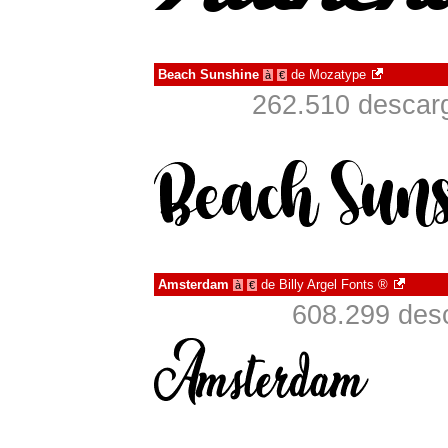
Beach Sunshine
de
Mozatype
à
€
262.510 descarg
Amsterdam
de
Billy Argel Fonts ®
à
€
608.299 desc