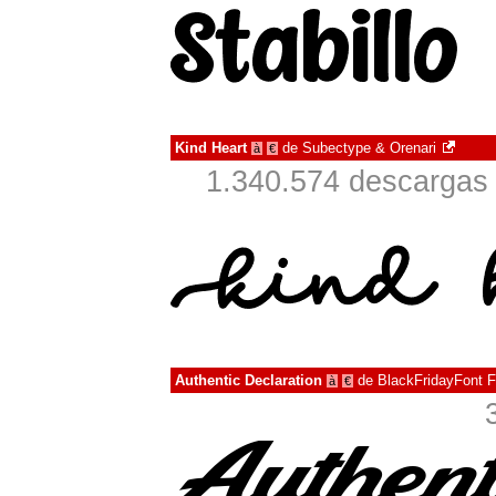
Kind Heart
de
Subectype & Orenari
à
€
1.340.574 descargas 
Authentic Declaration
de
BlackFridayFont 
à
€