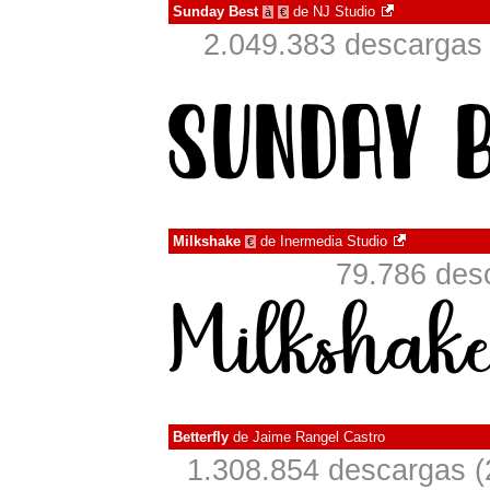
Sunday Best
de
NJ Studio
à
€
2.049.383 descargas 
Milkshake
de
Inermedia Studio
€
79.786 des
Betterfly
de
Jaime Rangel Castro
1.308.854 descargas (