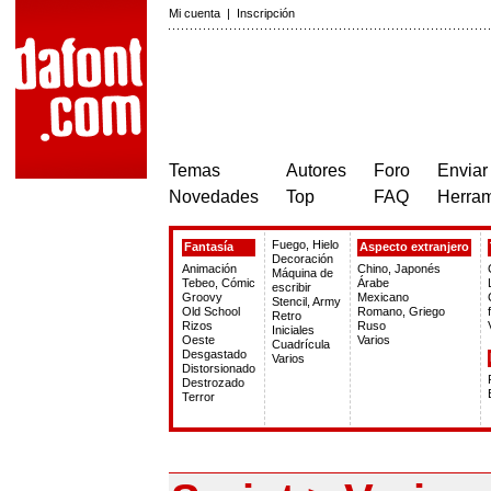
Mi cuenta
|
Inscripción
Temas
Autores
Foro
Enviar
Novedades
Top
FAQ
Herram
Fuego, Hielo
Fantasía
Aspecto extranjero
Decoración
Animación
Chino, Japonés
Máquina de
Tebeo, Cómic
Árabe
escribir
Groovy
Mexicano
Stencil, Army
Old School
Romano, Griego
Retro
Rizos
Ruso
Iniciales
Oeste
Varios
Cuadrícula
Desgastado
Varios
Distorsionado
Destrozado
Terror