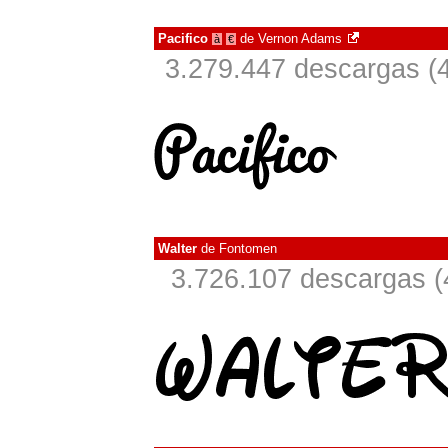
Pacifico
de
Vernon Adams
à
€
3.279.447 descargas (
Walter
de
Fontomen
3.726.107 descargas (