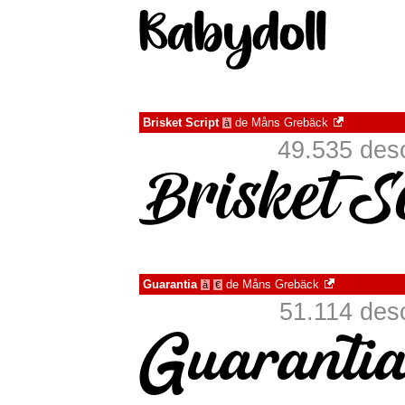
Brisket Script
de
Måns Grebäck
à
49.535 des
Guarantia
de
Måns Grebäck
à
€
51.114 des