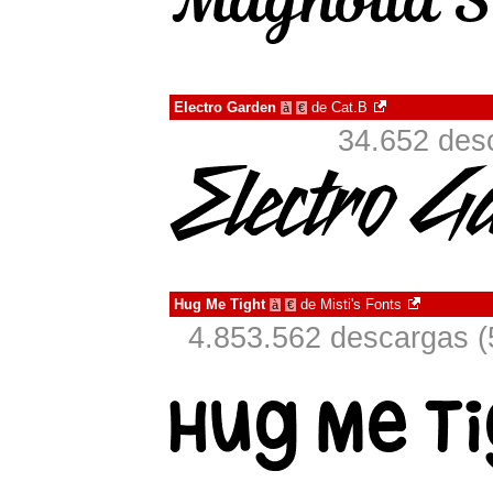
Electro Garden
de
Cat.B
à
€
34.652 des
Hug Me Tight
de
Misti's Fonts
à
€
4.853.562 descargas (