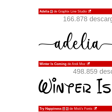
Adelia
de
Graphix Line Studio
€
166.878 descarg
Winter Is Coming
de
Andi Moz
498.859 desc
Try Happiness
de
Misti's Fonts
à
€