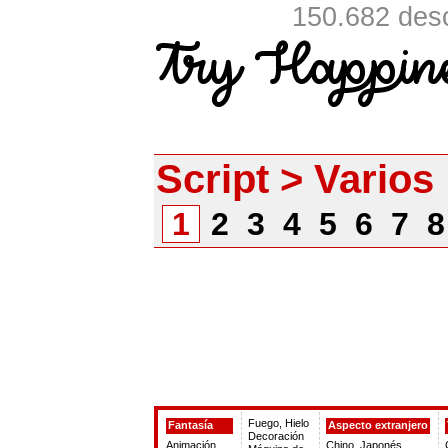
150.682 desc
Script > Varios
1
2
3
4
5
6
7
Fuego, Hielo
Fantasía
Aspecto extranjero
Decoración
Animación
Chino, Japonés