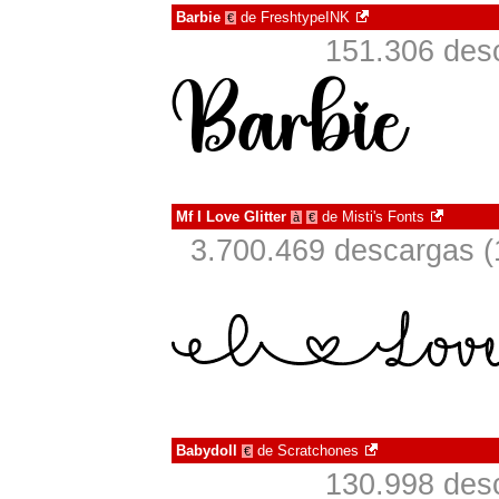
Barbie
de
FreshtypeINK
€
151.306 desc
Mf I Love Glitter
de
Misti's Fonts
à
€
3.700.469 descargas (
Babydoll
de
Scratchones
€
130.998 desc