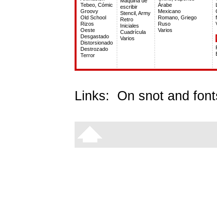
Máquina de
Tebeo, Cómic
Árabe
escribir
Groovy
Mexicano
Stencil, Army
Old School
Romano, Griego
Retro
Rizos
Ruso
Iniciales
Oeste
Varios
Cuadrícula
Desgastado
Varios
Distorsionado
Destrozado
Terror
Links:
On snot and font