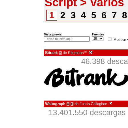
Script > Varios
1
2
3
4
5
6
7
Vista previa
Fuentes
Mostrar 
Bitrank
de
Khurasan™
€
46.398 desca
Waltograph
de
Justin Callaghan
à
€
13.401.550 descargas 