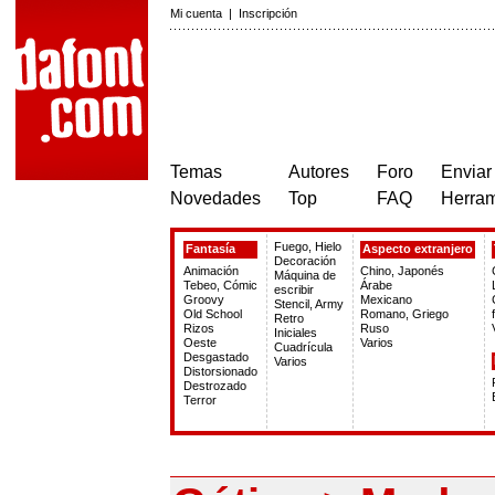
Mi cuenta
|
Inscripción
Temas
Autores
Foro
Enviar
Novedades
Top
FAQ
Herram
Fuego, Hielo
Fantasía
Aspecto extranjero
Decoración
Animación
Chino, Japonés
Máquina de
Tebeo, Cómic
Árabe
escribir
Groovy
Mexicano
Stencil, Army
Old School
Romano, Griego
Retro
Rizos
Ruso
Iniciales
Oeste
Varios
Cuadrícula
Desgastado
Varios
Distorsionado
Destrozado
Terror