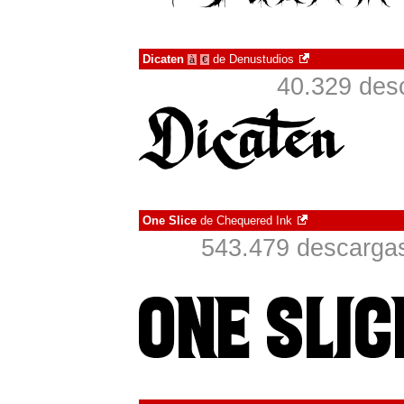
Dicaten
de
Denustudios
à
€
40.329 des
One Slice
de
Chequered Ink
543.479 descargas