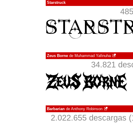
Starstruck
485
Zeus Borne
de
Muhammad Yafinuha
34.821 des
Barbarian
de
Anthony Robinson
2.022.655 descargas (