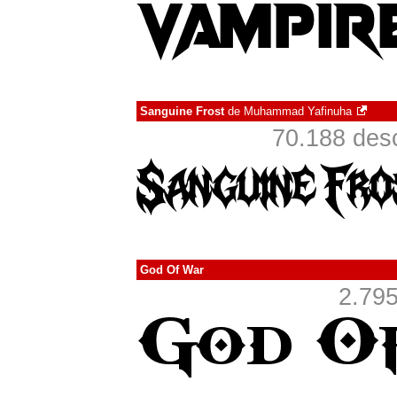
Sanguine Frost
de
Muhammad Yafinuha
70.188 des
God Of War
2.795