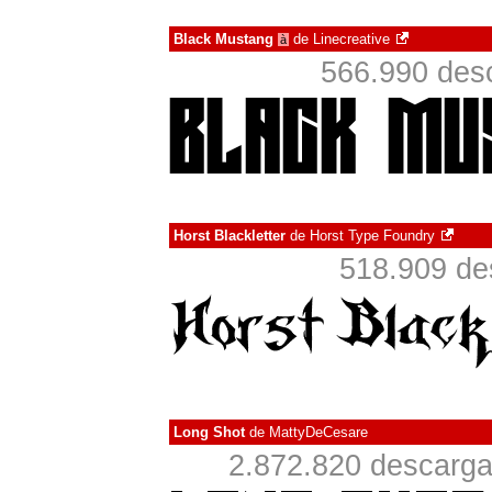
Black Mustang
de
Linecreative
à
566.990 desc
Horst Blackletter
de
Horst Type Foundry
518.909 de
Long Shot
de
MattyDeCesare
2.872.820 descarga