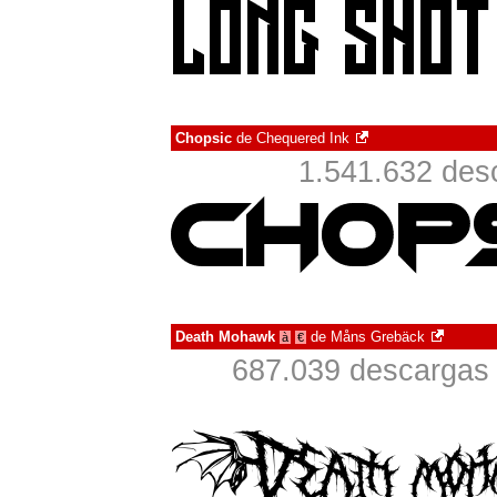
Chopsic
de
Chequered Ink
1.541.632 des
Death Mohawk
de
Måns Grebäck
à
€
687.039 descargas 