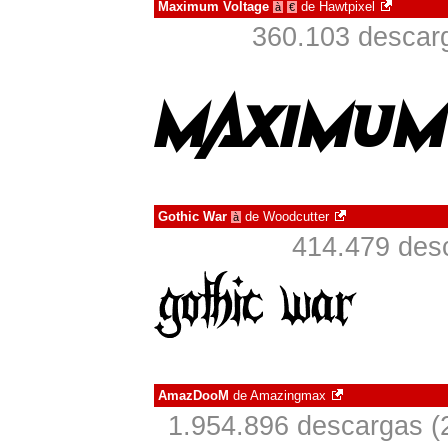
Maximum Voltage
de
Hawtpixel
à
€
360.103 descarg
Gothic War
de
Woodcutter
à
414.479 desc
AmazDooM
de
Amazingmax
1.954.896 descargas (