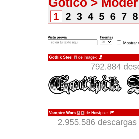
Gótico > Mode
1
2
3
4
5
6
7
Vista previa
Fuentes
Mostrar 
Gothik Steel
de
imagex
à
792.884 desc
Vampire Wars
de
Hawtpixel
à
€
2.955.586 descargas 