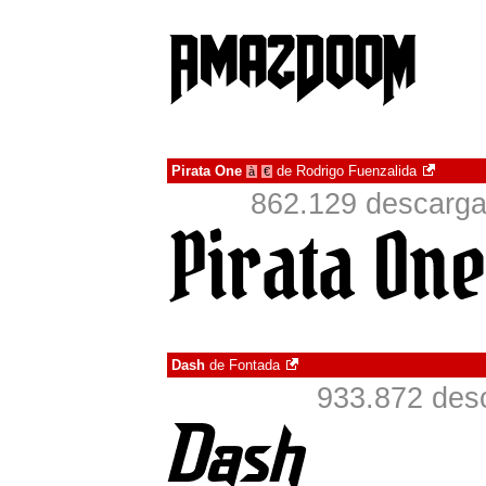
Pirata One
de
Rodrigo Fuenzalida
à
€
862.129 descarga
Dash
de
Fontada
933.872 desc