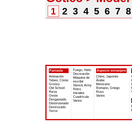
1
2
3
4
5
6
7
Fuego, Hielo
Fantasía
Aspecto extranjero
Decoración
Animación
Chino, Japonés
Máquina de
Tebeo, Cómic
Árabe
escribir
Groovy
Mexicano
Stencil, Army
Old School
Romano, Griego
Retro
Rizos
Ruso
Iniciales
Oeste
Varios
Cuadrícula
Desgastado
Varios
Distorsionado
Destrozado
Terror