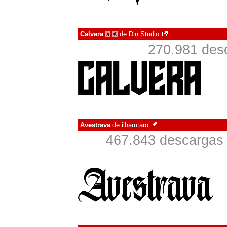
Calvera
de
Din Studio
à
€
270.981 desc
Avestrava
de
ilhamtaro
467.843 descargas 