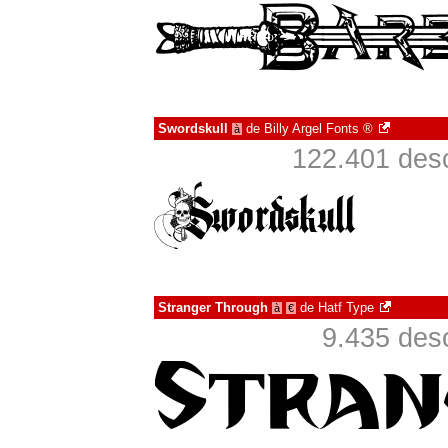
Swordskull
de
Billy Argel Fonts ®
à
122.401 desc
Stranger Through
de
Hatf Type
à
€
9.435 des