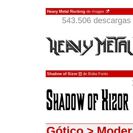
Heavy Metal Rocking
de
imagex
543.506 descargas 
Shadow of Xizor
de
Boba Fonts
à
Gótico > Mode