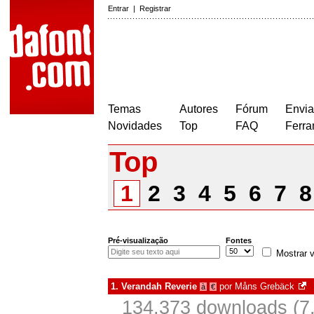
Entrar
|
Registrar
Temas
Autores
Fórum
Envia
Novidades
Top
FAQ
Ferra
Top
1
2
3
4
5
6
7
Pré-visualização
Fontes
Mostrar v
1.
Verandah Reverie
por
Måns Grebäck
à
€
134.373 downloads (7