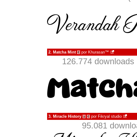
2.
Matcha Mint
por
Khurasan™
€
126.774 downloads 
3.
Miracle History
por
Fikryal studio
à
€
95.081 downlo