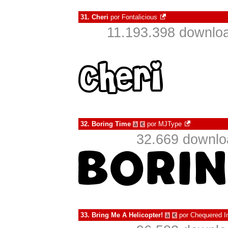
31.
Cheri
por
Fontalicious
11.193.398 downloa
32.
Boring Time
por
MJType
à
€
32.669 downlo
33.
Bring Me A Helicopter!
por
Chequered I
à
€