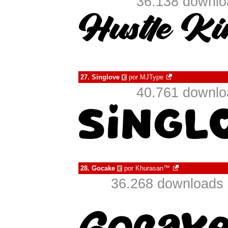
36.138 downlo
27.
Singlove
por
MJType
€
40.761 downlo
28.
Gocake
por
Khurasan™
€
36.268 downloads 