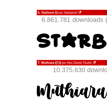
6.
Starborn
por
Hawtpixel
€
6.861.781 downloads 
7.
Muthiara
por
Abo Daniel Studio
à
€
10.375.630 downlo