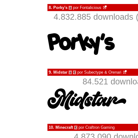
8.
Porky's
por
Fontalicious
à
4.832.885 downloads 
9.
Midstar
por
Subectype & Orenari
à
€
84.521 downlo
10.
Minecraft
por
Craftron Gaming
€
4.873.090 downl