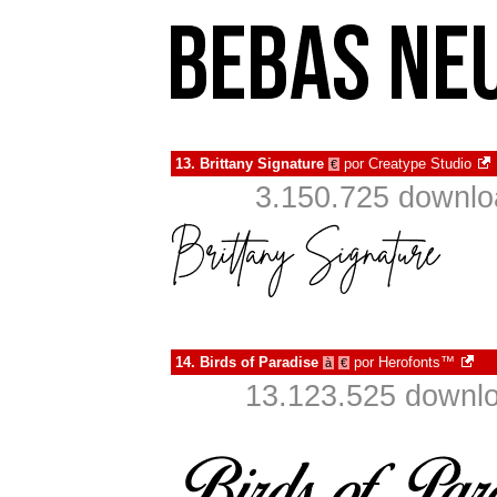
13.
Brittany Signature
por
Creatype Studio
€
3.150.725 downlo
14.
Birds of Paradise
por
Herofonts™
à
€
13.123.525 downlo