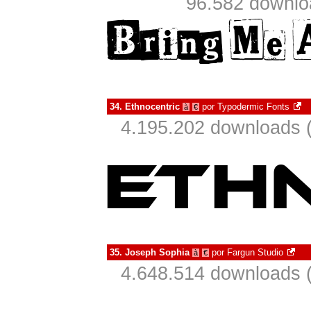
96.582 downlo
34.
Ethnocentric
por
Typodermic Fonts
à
€
4.195.202 downloads 
35.
Joseph Sophia
por
Fargun Studio
à
€
4.648.514 downloads 