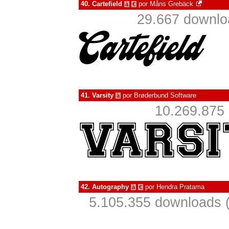
40.
Cartefield
por
Måns Grebäck
à
€
29.667 downlo
41.
Varsity
por
Brøderbund Software
à
10.269.875
42.
Autography
por
Hendra Pratama
à
€
5.105.355 downloads 