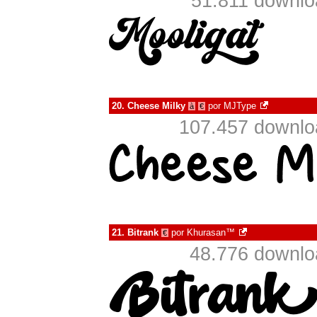
51.811 downlo
20.
Cheese Milky
por
MJType
à
€
107.457 downlo
21.
Bitrank
por
Khurasan™
€
48.776 downlo