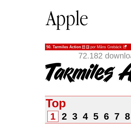
50.
Tarmiles Action
por
Måns Grebäck
à
€
72.182 downlo
Top
1
2
3
4
5
6
7