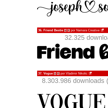
36.
Friend Bestie
por
Namara Creative
à
€
32.325 downlo
37.
Vogue
por
Vladimir Nikolic
à
€
8.303.986 downloads 