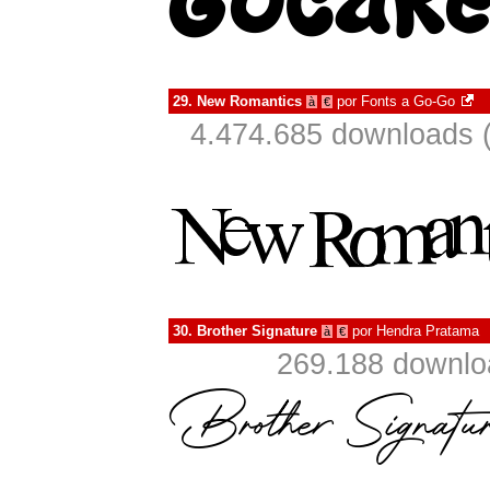
29.
New Romantics
por
Fonts a Go-Go
à
€
4.474.685 downloads 
30.
Brother Signature
por
Hendra Pratama
à
€
269.188 downlo