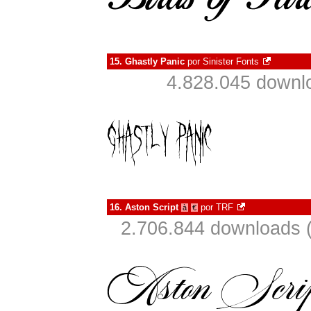
15.
Ghastly Panic
por
Sinister Fonts
4.828.045 downl
16.
Aston Script
por
TRF
à
€
2.706.844 downloads 