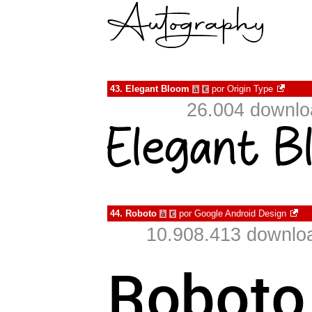
43.
Elegant Bloom
por
Origin Type
à
€
26.004 downlo
44.
Roboto
por
Google Android Design
à
€
10.908.413 downlo