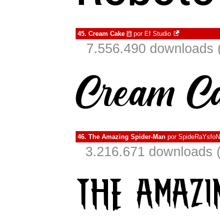
45.
Cream Cake
por
Ef Studio
à
7.556.490 downloads 
46.
The Amazing Spider-Man
por
SpideRaYsfoN
3.216.671 downloads 