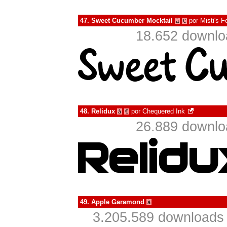
47.
Sweet Cucumber Mocktail
por
Misti's F
à
€
18.652 downlo
48.
Relidux
por
Chequered Ink
à
€
26.889 downlo
49.
Apple Garamond
à
3.205.589 downloads 