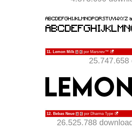
11.
Lemon Milk
por
Marsnev™
à
€
25.747.658 
12.
Bebas Neue
por
Dharma Type
à
€
26.525.788 download