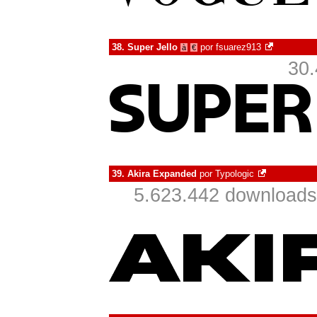
38.
Super Jello
por
fsuarez913
à
€
30.
39.
Akira Expanded
por
Typologic
5.623.442 downloads