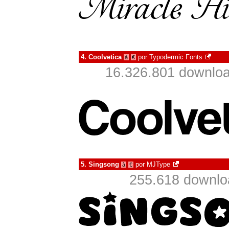
4.
Coolvetica
por
Typodermic Fonts
à
€
16.326.801 downloa
5.
Singsong
por
MJType
à
€
255.618 downlo