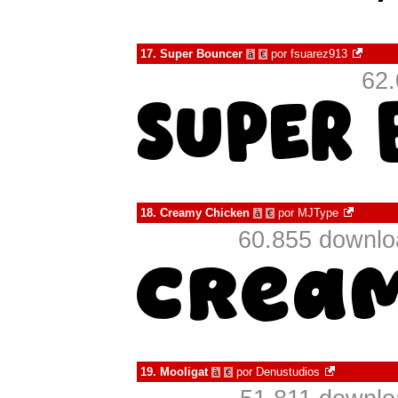
17.
Super Bouncer
por
fsuarez913
à
€
62.
18.
Creamy Chicken
por
MJType
à
€
60.855 downlo
19.
Mooligat
por
Denustudios
à
€