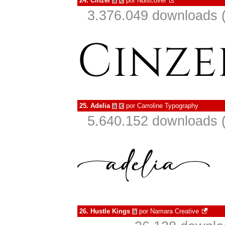
24.
Cinzel
por
Ndiscover
à
€
3.376.049 downloads 
25.
Adelia
por
Carroline Typography
à
€
5.640.152 downloads 
26.
Hustle Kings
por
Namara Creative
à