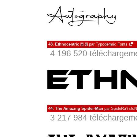
43.
Ethnocentric
par
Typodermic Fonts
à
€
4 196 520 téléchargeme
44.
The Amazing Spider-Man
par
SpideRaYsfoN
3 217 984 téléchargeme