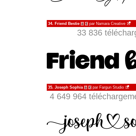
34.
Friend Bestie
par
Namara Creative
à
€
33 836 téléchar
35.
Joseph Sophia
par
Fargun Studio
à
€
4 649 964 téléchargeme