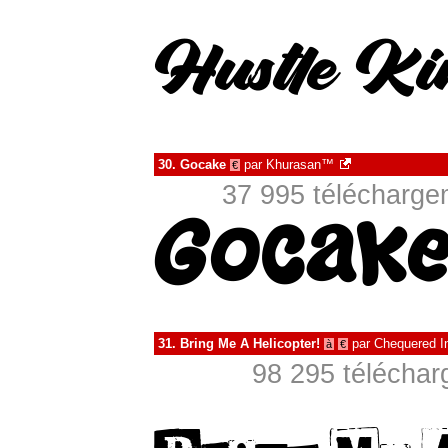
30.
Gocake
par
Khurasan™
€
37 995 téléchargem
31.
Bring Me A Helicopter!
par
Chequered I
à
€
98 295 téléchar