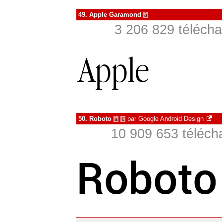
49.
Apple Garamond
à
3 206 829 télécha
50.
Roboto
par
Google Android Design
à
€
10 909 653 téléch