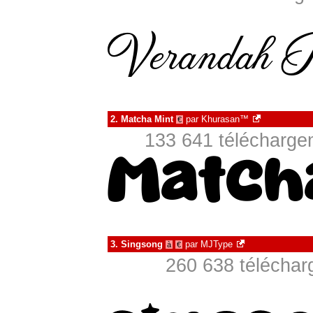
2.
Matcha Mint
par
Khurasan™
€
133 641 téléchargem
3.
Singsong
par
MJType
à
€
260 638 téléchar