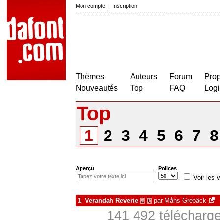
Mon compte
|
Inscription
Thèmes
Auteurs
Forum
Prop
Nouveautés
Top
FAQ
Logi
Top
1
2
3
4
5
6
7
Aperçu
Polices
Voir les v
1.
Verandah Reverie
par
Måns Grebäck
à
€
141 492 télécharge