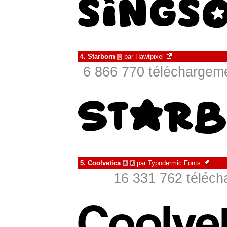
4.
Starborn
par
Hawtpixel
€
6 866 770 téléchargeme
5.
Coolvetica
par
Typodermic Fonts
à
€
16 331 762 téléch