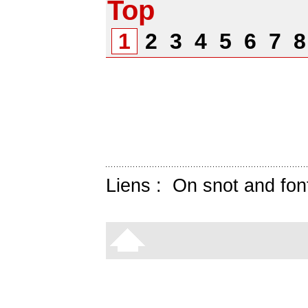
Top
1
2
3
4
5
6
7
Liens :
On snot and fon