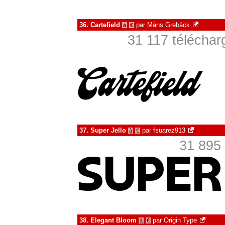
36.
Cartefield
par
Måns Grebäck
à
€
31 117 téléchar
37.
Super Jello
par
fsuarez913
à
€
31 895 
38.
Elegant Bloom
par
Origin Type
à
€