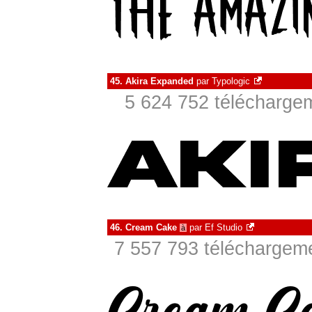
45.
Akira Expanded
par
Typologic
5 624 752 téléchargem
46.
Cream Cake
par
Ef Studio
à
7 557 793 téléchargeme