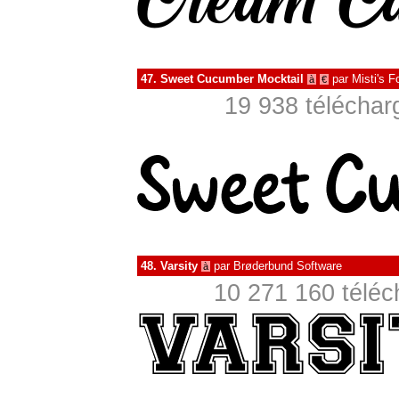
47.
Sweet Cucumber Mocktail
par
Misti's F
à
€
19 938 téléchar
48.
Varsity
par
Brøderbund Software
à
10 271 160 téléc