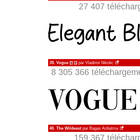
27 407 téléchar
39.
Vogue
par
Vladimir Nikolic
à
€
8 305 366 téléchargeme
40.
The Wildeast
par
Bagas Ardiatma
159 367 téléchar