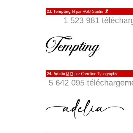
23.
Tempting
par
RGB Studio
€
1 523 981 téléchar
24.
Adelia
par
Carroline Typography
à
€
5 642 095 téléchargeme