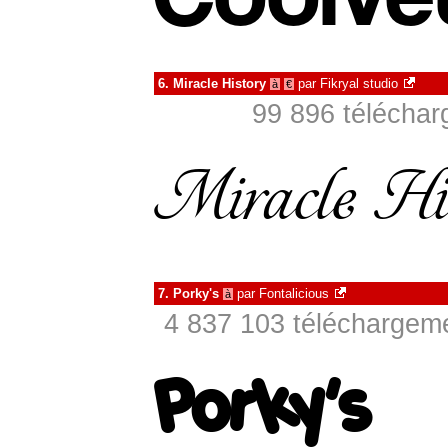
6.
Miracle History
par
Fikryal studio
à
€
99 896 téléchar
7.
Porky's
par
Fontalicious
à
4 837 103 téléchargeme