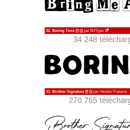
32.
Boring Time
par
MJType
à
€
34 248 téléchar
33.
Brother Signature
par
Hendra Pratama
à
€
270 765 téléchar