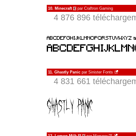
10.
Minecraft
par
Craftron Gaming
€
4 876 896 téléchargem
11.
Ghastly Panic
par
Sinister Fonts
4 831 661 téléchargem
12.
Lemon Milk
par
Marsnev™