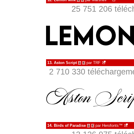
à
€
25 751 206 téléc
13.
Aston Script
par
TRF
à
€
2 710 330 téléchargeme
14.
Birds of Paradise
par
Herofonts™
à
€