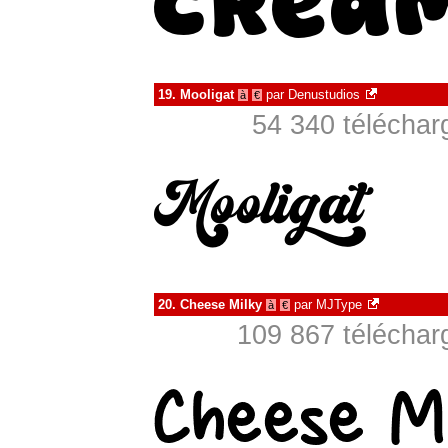
19.
Mooligat
par
Denustudios
à
€
54 340 téléchar
20.
Cheese Milky
par
MJType
à
€
109 867 téléchar