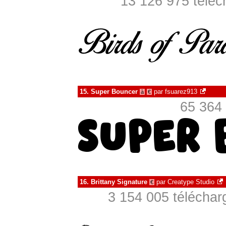
13 126 975 téléc
15.
Super Bouncer
par
fsuarez913
à
€
65 364 
16.
Brittany Signature
par
Creatype Studio
€
3 154 005 téléchar