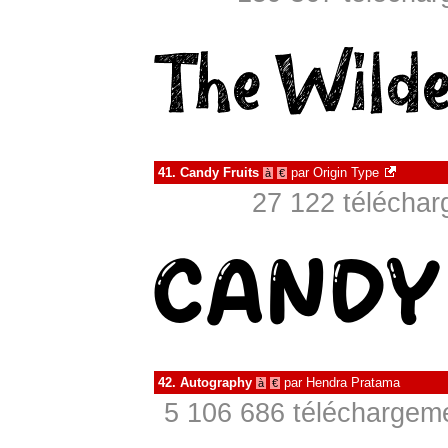
41.
Candy Fruits
par
Origin Type
à
€
27 122 téléchar
42.
Autography
par
Hendra Pratama
à
€
5 106 686 téléchargeme