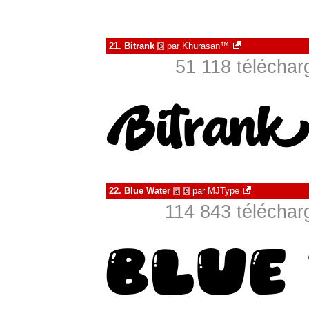
21.
Bitrank
par
Khurasan™
€
51 118 téléchar
22.
Blue Water
par
MJType
à
€
114 843 téléchar