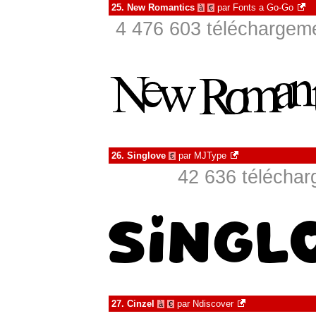
25.
New Romantics
par
Fonts a Go-Go
à
€
4 476 603 téléchargeme
26.
Singlove
par
MJType
€
42 636 téléchar
27.
Cinzel
par
Ndiscover
à
€