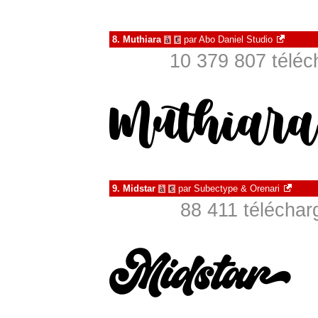
8.
Muthiara
par
Abo Daniel Studio
à
€
10 379 807 téléc
9.
Midstar
par
Subectype & Orenari
à
€
88 411 téléchar