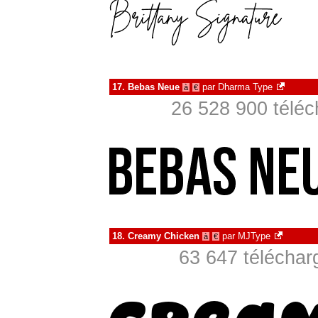
17.
Bebas Neue
par
Dharma Type
à
€
26 528 900 téléc
18.
Creamy Chicken
par
MJType
à
€
63 647 téléchar