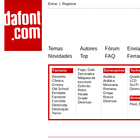
Entrar
|
Registrar
Temas
Autores
Fórum
Envia
Novidades
Top
FAQ
Ferra
Fogo, Gelo
Fantasia
Estrangeiras
Tech
Decorativa
Desenho
Asiática
Quadr
Máquina de
Cômica
Arábica
LCD
escrever
Groovy
Mexicana
Sci-Fi
Exército
Old School
Romana,
Divers
Retro
Enrolada
Grega
Iniciais
Faroeste
Russa
Bitm
Grade
Corroída
Diversas
Diversas
Pixel,
Distorcida
Destruição
Terror