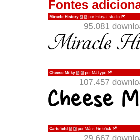
Fontes adicion
Miracle History
por
Fikryal studio
à
€
95.081 downlo
Cheese Milky
por
MJType
à
€
107.457 downlo
Cartefield
por
Måns Grebäck
à
€
29.667 downlo