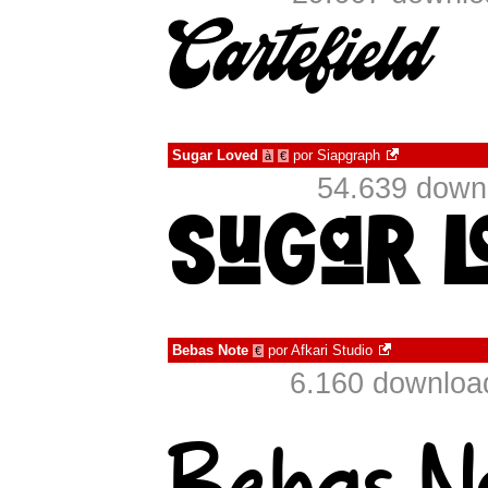
Sugar Loved
por
Siapgraph
à
€
54.639 down
Bebas Note
por
Afkari Studio
€
6.160 downloa