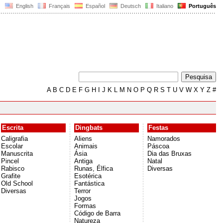
English
Français
Español
Deutsch
Italiano
Português
A
B
C
D
E
F
G
H
I
J
K
L
M
N
O
P
Q
R
S
T
U
V
W
X
Y
Z
#
Escrita
Dingbats
Festas
Caligrafia
Aliens
Namorados
Escolar
Animais
Páscoa
Manuscrita
Ásia
Dia das Bruxas
Pincel
Antiga
Natal
Rabisco
Runas, Élfica
Diversas
Grafite
Esotérica
Old School
Fantástica
Diversas
Terror
Jogos
Formas
Código de Barra
Natureza