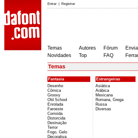
Entrar
|
Registrar
Temas
Autores
Fórum
Envia
Novidades
Top
FAQ
Ferra
Temas
Fantasia
Estrangeiras
Desenho
Asiática
Cômica
Arábica
Groovy
Mexicana
Old School
Romana, Grega
Enrolada
Russa
Faroeste
Diversas
Corroída
Distorcida
Destruição
Terror
Fogo, Gelo
Decorativa