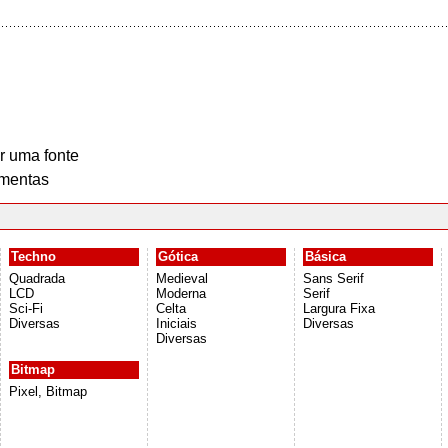
r uma fonte
mentas
Techno
Gótica
Básica
Quadrada
Medieval
Sans Serif
LCD
Moderna
Serif
Sci-Fi
Celta
Largura Fixa
Diversas
Iniciais
Diversas
Diversas
Bitmap
Pixel, Bitmap