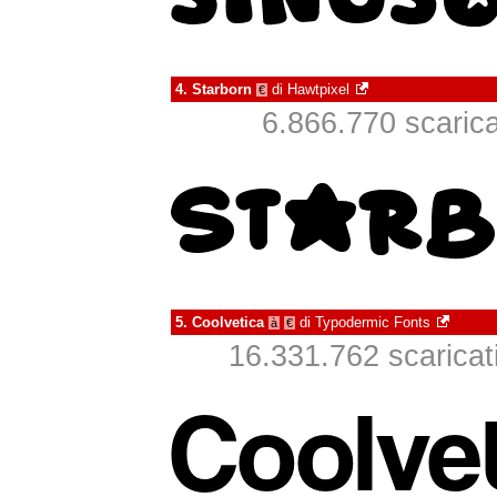
4.
Starborn
di
Hawtpixel
€
6.866.770 scaricat
5.
Coolvetica
di
Typodermic Fonts
à
€
16.331.762 scaricati