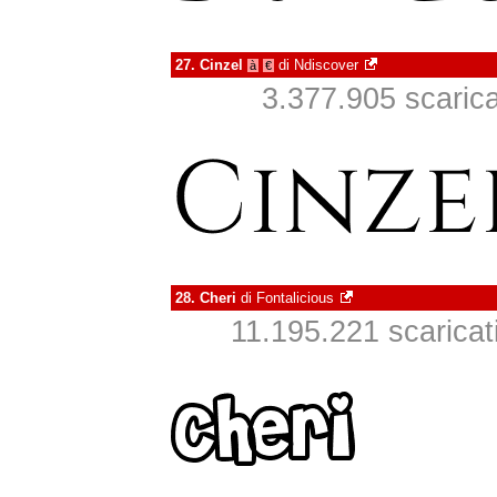
27.
Cinzel
di
Ndiscover
à
€
3.377.905 scaricat
28.
Cheri
di
Fontalicious
11.195.221 scaricati