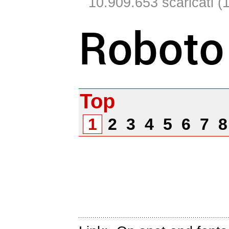
10.909.653 scaricati (1
Top
1
2
3
4
5
6
7