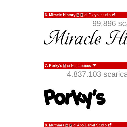
6.
Miracle History
di
Fikryal studio
à
€
99.896 sca
7.
Porky's
di
Fontalicious
à
4.837.103 scaricat
8.
Muthiara
di
Abo Daniel Studio
à
€