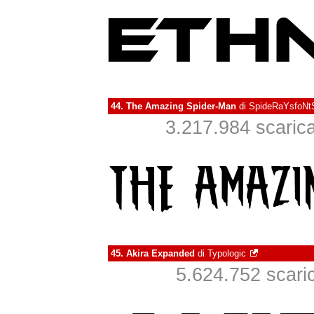
44.
The Amazing Spider-Man
di
SpideRaYsfoNt
3.217.984 scaricat
45.
Akira Expanded
di
Typologic
5.624.752 scarica