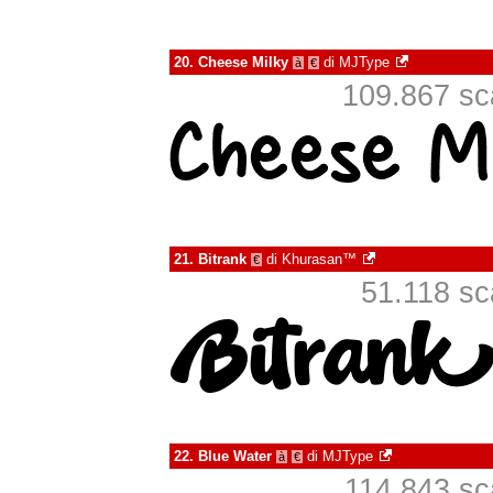
20.
Cheese Milky
di
MJType
à
€
109.867 sca
21.
Bitrank
di
Khurasan™
€
51.118 sca
22.
Blue Water
di
MJType
à
€
114.843 sca