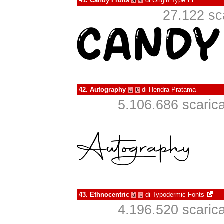
41.
Candy Fruits
di
Origin Type
à
€
27.122 sca
42.
Autography
di
Hendra Pratama
à
€
5.106.686 scaricat
43.
Ethnocentric
di
Typodermic Fonts
à
€
4.196.520 scaricat