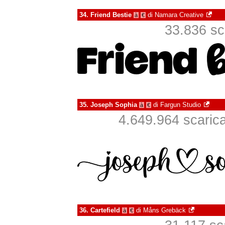
34.
Friend Bestie
di
Namara Creative
à
€
33.836 sca
35.
Joseph Sophia
di
Fargun Studio
à
€
4.649.964 scaricat
36.
Cartefield
di
Måns Grebäck
à
€