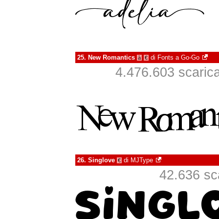
25.
New Romantics
di
Fonts a Go-Go
à
€
4.476.603 scaricat
26.
Singlove
di
MJType
€
42.636 sca