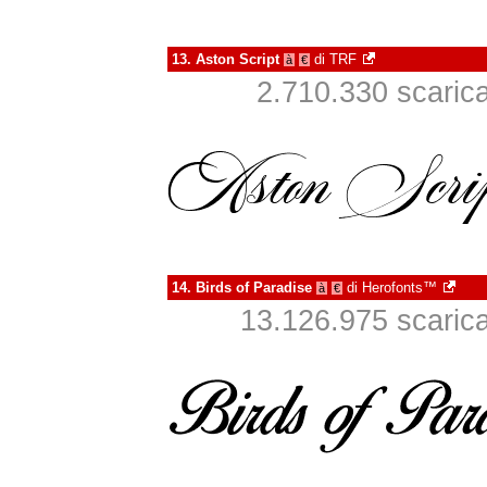
13.
Aston Script
di
TRF
à
€
2.710.330 scaricat
14.
Birds of Paradise
di
Herofonts™
à
€
13.126.975 scaricat