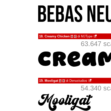
18.
Creamy Chicken
di
MJType
à
€
63.647 sca
19.
Mooligat
di
Denustudios
à
€
54.340 sca