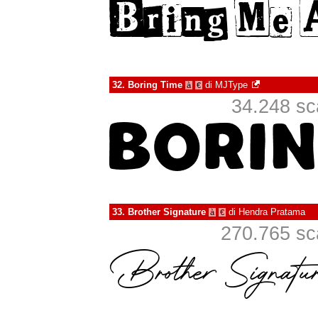
32.
Boring Time
di
MJType
à
€
34.248 sca
33.
Brother Signature
di
Hendra Pratama
à
€
270.765 sca