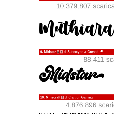
10.379.807 scaricat
9.
Midstar
di
Subectype & Orenari
à
€
88.411 sca
10.
Minecraft
di
Craftron Gaming
€
4.876.896 scaric