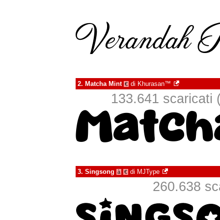
2.
Matcha Mint
di
Khurasan™
€
133.641 scaricati (
3.
Singsong
di
MJType
à
€
260.638 sca