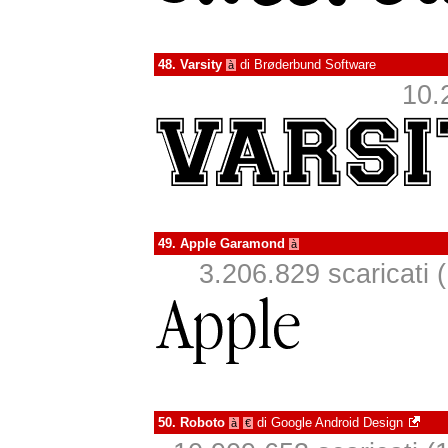
48.
Varsity
di
Brøderbund Software
à
10.
49.
Apple Garamond
à
3.206.829 scaricati (
50.
Roboto
di
Google Android Design
à
€