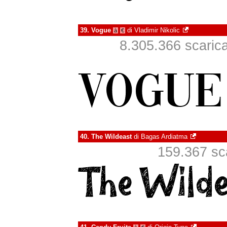
39.
Vogue
di
Vladimir Nikolic
à
€
8.305.366 scaricat
40.
The Wildeast
di
Bagas Ardiatma
159.367 sca