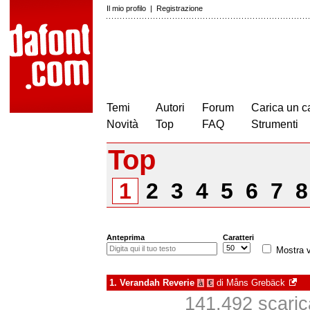
Il mio profilo
|
Registrazione
Temi
Autori
Forum
Carica un c
Novità
Top
FAQ
Strumenti
Top
1
2
3
4
5
6
7
Anteprima
Caratteri
Mostra v
1.
Verandah Reverie
di
Måns Grebäck
à
€
141.492 scarica