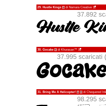
29.
Hustle Kings
di
Namara Creative
à
37.892 sca
30.
Gocake
di
Khurasan™
€
37.995 scaricati (
31.
Bring Me A Helicopter!
di
Chequered In
à
€
98.295 sca