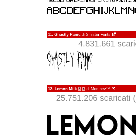
11.
Ghastly Panic
di
Sinister Fonts
4.831.661 scaric
12.
Lemon Milk
di
Marsnev™
à
€
25.751.206 scaricati (