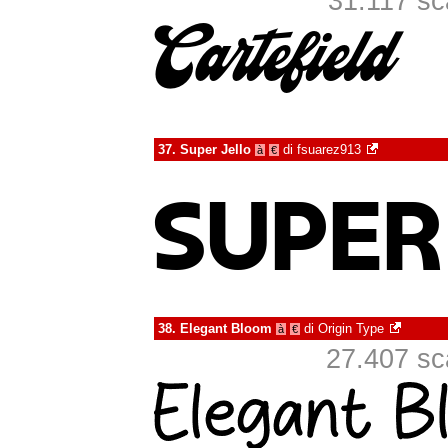
31.117 sca
37.
Super Jello
di
fsuarez913
à
€
38.
Elegant Bloom
di
Origin Type
à
€
27.407 sca