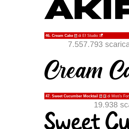
46.
Cream Cake
di
Ef Studio
à
7.557.793 scaricat
47.
Sweet Cucumber Mocktail
di
Misti's Fo
à
€
19.938 sca