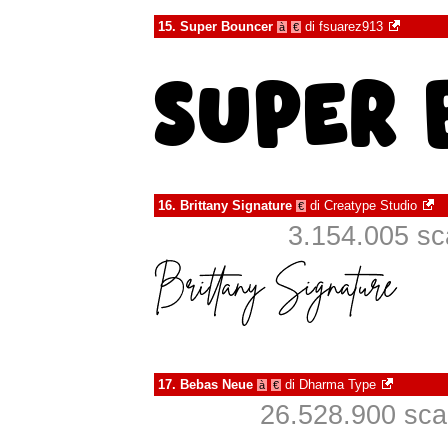
15.
Super Bouncer
di
fsuarez913
à
€
16.
Brittany Signature
di
Creatype Studio
€
3.154.005 sca
17.
Bebas Neue
di
Dharma Type
à
€
26.528.900 scari