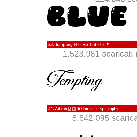
23.
Tempting
di
RGB Studio
€
1.523.981 scaricati (
24.
Adelia
di
Carroline Typography
à
€
5.642.095 scaricat