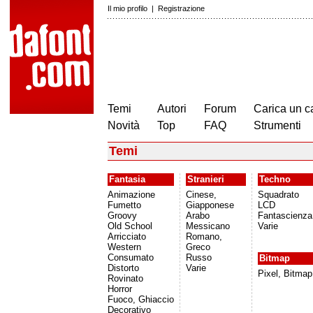
Il mio profilo
|
Registrazione
Temi
Autori
Forum
Carica un c
Novità
Top
FAQ
Strumenti
Temi
Fantasia
Stranieri
Techno
Animazione
Cinese,
Squadrato
Fumetto
Giapponese
LCD
Groovy
Arabo
Fantascienza
Old School
Messicano
Varie
Arricciato
Romano,
Western
Greco
Consumato
Russo
Bitmap
Distorto
Varie
Pixel, Bitmap
Rovinato
Horror
Fuoco, Ghiaccio
Decorativo