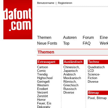
Benutzername
|
Registrieren
Themen
Autoren
Forum
Eine
Neue Fonts
Top
FAQ
Wer
Themen
Extravagant
Ausländisch
Techno
Cartoon
Chinesisch,
Quadratisch
Comic
Japanisch
LCD
Trendig
Arabisch
Science-
Highschool
Mexikanisch
Fiction
Geringelt
Römisch,
Diverse
Western
Griechisch
Erodiert
Russisch
Verzerrt
Diverse
Bitmap
Zerstört
Pixel, Bitmap
Horror
Feuer, Eis
Dekorativ