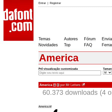
Entrar
|
Registrar
Temas
Autores
Fórum
Envia
Novidades
Top
FAQ
Ferra
America
Pré-visualização customizada
Taman
America
por
Mr Letters
à
€
60.373 downloads (4 
America.ttf