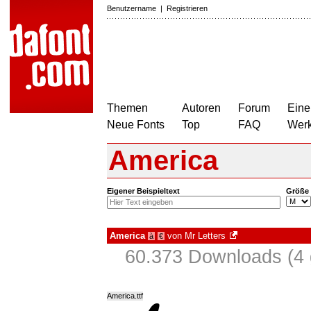
Benutzername
|
Registrieren
Themen
Autoren
Forum
Eine
Neue Fonts
Top
FAQ
Wer
America
Eigener Beispieltext
Größe
America
von
Mr Letters
à
€
60.373 Downloads (4 
America.ttf