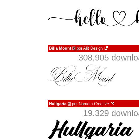
Billa Mount
por
Alit Design
€
308.905 downlo
Hullgaria
por
Namara Creative
€
19.329 downlo