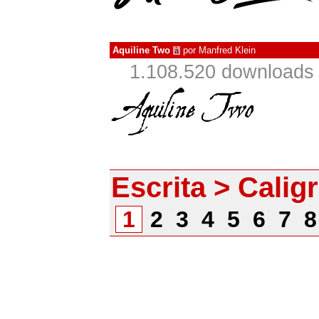
Aquiline Two
por
Manfred Klein
à
1.108.520 downloads
Escrita > Caligr
1
2
3
4
5
6
7