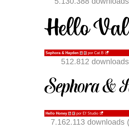
5.130.388 downloads
Sephora & Hayden
por
Cat.B
à
€
512.812 downloads
Hello Honey
por
Ef Studio
à
€
7.162.113 downloads 