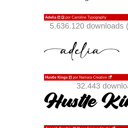
Adelia
por
Carroline Typography
à
€
5.636.120 downloads 
Hustle Kings
por
Namara Creative
à
32.443 downlo