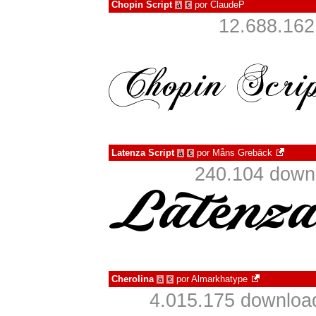
Chopin Script
por
ClaudeP
à
€
12.688.162
Latenza Script
por
Måns Grebäck
à
€
240.104 down
Cherolina
por
Almarkhatype
à
€
4.015.175 downloa