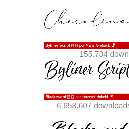
Byliner Script
por
Måns Grebäck
à
€
155.734 down
Blacksword
por
Youssef Habchi
à
€
6.658.607 download