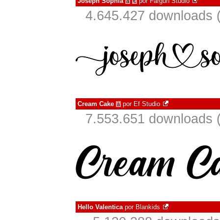
Joseph Sophia
por
Fargun Studio
à
€
4.645.427 downloads 
Cream Cake
por
Ef Studio
à
7.553.651 downloads 
Hello Valentica
por
Blankids