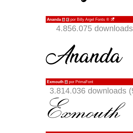
Ananda
por
Billy Argel Fonts ®
à
€
4.856.075 downloads
Exmouth
por
PrimaFont
à
3.814.036 downloads (