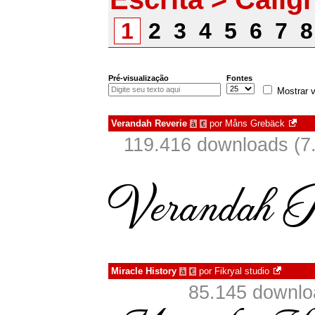
1
2
3
4
5
6
7
Pré-visualização
Fontes
Mostrar v
Verandah Reverie
por
Måns Grebäck
à
€
119.416 downloads (7
Miracle History
por
Fikryal studio
à
€
85.145 downlo