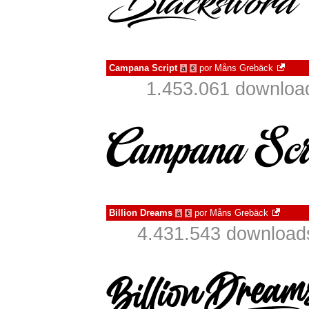
Campana Script
por
Måns Grebäck
à
€
1.453.061 downloa
Billion Dreams
por
Måns Grebäck
à
€
4.431.543 download