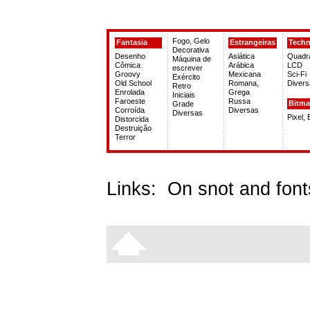
Fogo, Gelo
Fantasia
Estrangeiras
Tech
Decorativa
Desenho
Asiática
Quadr
Máquina de
Cômica
Arábica
LCD
escrever
Groovy
Mexicana
Sci-Fi
Exército
Old School
Romana,
Divers
Retro
Enrolada
Grega
Iniciais
Faroeste
Russa
Bitm
Grade
Corroída
Diversas
Diversas
Pixel,
Distorcida
Destruição
Terror
Links:
On snot and font