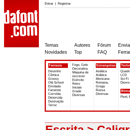
Entrar
|
Registrar
Temas
Autores
Fórum
Envia
Novidades
Top
FAQ
Ferra
Fogo, Gelo
Fantasia
Estrangeiras
Tech
Decorativa
Desenho
Asiática
Quadr
Máquina de
Cômica
Arábica
LCD
escrever
Groovy
Mexicana
Sci-Fi
Exército
Old School
Romana,
Divers
Retro
Enrolada
Grega
Iniciais
Faroeste
Russa
Bitm
Grade
Corroída
Diversas
Diversas
Pixel,
Distorcida
Destruição
Terror
Escrita > Caligr