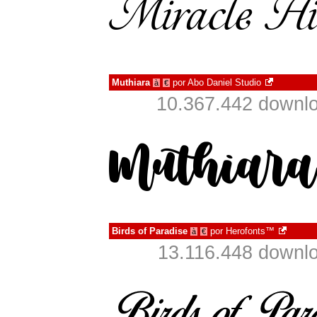
Muthiara
por
Abo Daniel Studio
à
€
10.367.442 downlo
Birds of Paradise
por
Herofonts™
à
€
13.116.448 downlo