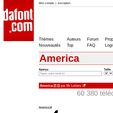
Mon compte
|
Inscription
Thèmes
Auteurs
Forum
Prop
Nouveautés
Top
FAQ
Logi
America
Aperçu
Taille
America
par
Mr Letters
à
€
60 380 télé
America.ttf