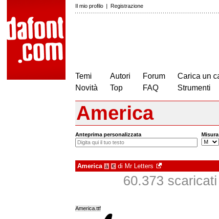
Il mio profilo
|
Registrazione
Temi
Autori
Forum
Carica un c
Novità
Top
FAQ
Strumenti
America
Anteprima personalizzata
Misura
America
di
Mr Letters
à
€
60.373 scaricati 
America.ttf