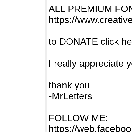
ALL PREMIUM FO
https://www.creativ
to DONATE click h
I really appreciate 
thank you
-MrLetters
FOLLOW ME:
https://web.facebook