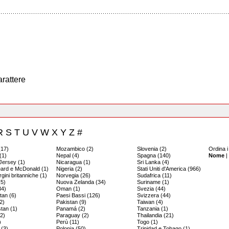
arattere
R
S
T
U
V
W
X
Y
Z
#
(17)
Mozambico (2)
Slovenia (2)
Ordina i
(1)
Nepal (4)
Spagna (140)
Nome
|
 Jersey (1)
Nicaragua (1)
Sri Lanka (4)
eard e McDonald (1)
Nigeria (2)
Stati Uniti d'America (966)
rgini britanniche (1)
Norvegia (26)
Sudafrica (11)
(5)
Nuova Zelanda (34)
Suriname (1)
34)
Oman (1)
Svezia (44)
tan (6)
Paesi Bassi (126)
Svizzera (44)
2)
Pakistan (9)
Taiwan (4)
stan (1)
Panamá (2)
Tanzania (1)
(2)
Paraguay (2)
Thailandia (21)
)
Perù (11)
Togo (1)
 (3)
Polonia (50)
Trinidad e Tobago (1)