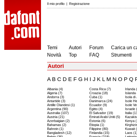
Il mio profilo
|
Registrazione
Temi
Autori
Forum
Carica un c
Novità
Top
FAQ
Strumenti
Autori
A
B
C
D
E
F
G
H
I
J
K
L
M
N
O
P
Q
Albania (4)
Costa Rica (7)
Irlanda 
Algeria (7)
Croazia (18)
Islanda 
Andorra (3)
Cuba (1)
Isola di
Antartide (3)
Danimarca (24)
Isole H
Antille Olandesi (1)
Ecuador (9)
Isole Ve
Argentina (90)
Egitto (4)
Israele 
Australia (107)
El Salvador (19)
Italia (1
Austria (21)
Emirati Arabi Uniti (5)
Kazakis
Azerbaigian (2)
Estonia (6)
Kenya (
Bahamas (2)
Etiopia (1)
Kirghizi
Bahrein (1)
Filippine (80)
Kuwait 
Bangladesh (12)
Finlandia (15)
Laos (1
Belgio (36)
Francia (218)
Lettonia