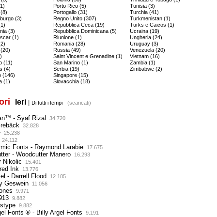
(1)
Porto Rico (5)
Tunisia (3)
 (8)
Portogallo (31)
Turchia (41)
burgo (3)
Regno Unito (307)
Turkmenistan (1)
1)
Repubblica Ceca (19)
Turks e Caicos (1)
ia (3)
Repubblica Dominicana (5)
Ucraina (19)
car (1)
Riunione (1)
Ungheria (24)
(2)
Romania (28)
Uruguay (3)
 (20)
Russia (49)
Venezuela (20)
)
Saint Vincent e Grenadine (1)
Vietnam (16)
 (11)
San Marino (1)
Zambia (1)
s (4)
Serbia (19)
Zimbabwe (2)
 (146)
Singapore (15)
a (1)
Slovacchia (18)
tori
Ieri
|
Di tutti i tempi
(scaricati)
an™ - Syaf Rizal
34.720
rebäck
32.828
e
25.238
24.112
rmic Fonts - Raymond Larabie
17.675
tter - Woodcutter Manero
16.293
r Nikolic
15.401
red Ink
13.776
el - Darrell Flood
12.185
ly Geswein
11.056
hones
9.971
913
9.882
sstype
9.882
gel Fonts ® - Billy Argel Fonts
9.191