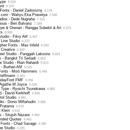
Type
8.519
ont
8.370
 Fonts - Daniel Zadorozny
8.178
t.com - Wahyu Eka Prasetya
7.560
udios - Dede Nugraha
7.315
cious - Ben Balvanz
7.289
pe & Orenari - Rangga Subekti & Ari
6.975
ts
6.569
studio - Fikry Alif
6.467
 Line Studio
6.223
pher Fonts - Max Infeld
6.090
 Creative
5.940
iel Studio - Panggah Laksono
5.924
 - Bangkit Tri Setiadi
5.853
e Studio - Rian Rahardi
5.813
- Burhan Afif
5.525
 Fonts - Misti Hammers
5.446
Steffmann
5.401
ridayFont FMF
5.056
- Agathe M.Joyce
5.026
 Type - Ryoichi Tsunekawa
4.985
 - David Kerkhoff
4.936
tol Studio
4.891
dio - Donis Miftahudin
4.585
 Pratama
4.578
 Klein
4.518
 - Situjuh Nazara
4.483
anded Quotes
4.460
r Fonts - Chad Savage
4.390
pe Studio
4.335