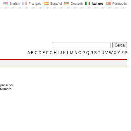
English
Français
Español
Deutsch
Italiano
Português
A
B
C
D
E
F
G
H
I
J
K
L
M
N
O
P
Q
R
S
T
U
V
W
X
Y
Z
#
 paesi per:
Numero