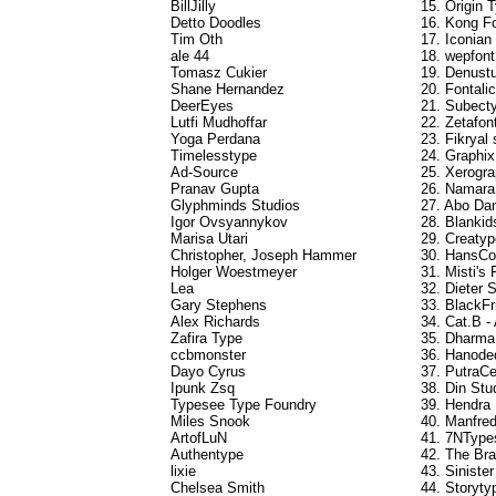
BillJilly
15. Origin 
Detto Doodles
16. Kong F
Tim Oth
17. Iconian
ale 44
18. wepfon
Tomasz Cukier
19. Denust
Shane Hernandez
20. Fontali
DeerEyes
21. Subecty
Lutfi Mudhoffar
22. Zetafon
Yoga Perdana
23. Fikryal 
Timelesstype
24. Graphix
Ad-Source
25. Xerogra
Pranav Gupta
26. Namara
Glyphminds Studios
27. Abo Dan
Igor Ovsyannykov
28. Blankids
Marisa Utari
29. Creatyp
Christopher, Joseph Hammer
30. HansCo 
Holger Woestmeyer
31. Misti's
Lea
32. Dieter 
Gary Stephens
33. BlackF
Alex Richards
34. Cat.B 
Zafira Type
35. Dharma
ccbmonster
36. Hanoded
Dayo Cyrus
37. PutraCe
Ipunk Zsq
38. Din Stu
Typesee Type Foundry
39. Hendra
Miles Snook
40. Manfred
ArtofLuN
41. 7NTypes
Authentype
42. The Br
lixie
43. Siniste
Chelsea Smith
44. Storyty