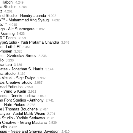
f Habchi
4.249
na Studios
4.204
oz
4.201
end Studio - Hendry Juanda
4.092
v™ - Muhammad Ariq Syauqi
4.032
nts™
4.010
ign - Alit Suarnegara
3.892
n Gaming
3.623
TRF Fonts
3.559
typeStudio - Yudi Pratama Chandra
3.548
o - Luthfi Ef
3.451
orhonen
3.325
ric - Svetoslav Simov
3.236
io
3.230
mantara
3.186
ates - Jonathan S. Harris
3.144
ia Studio
3.119
 Visual - Sigit Dwipa
2.992
abs Creative Studio
2.987
mad Yafinuha
2.950
 - Wino S Kadir
2.921
hock - Dennis Ludlow
2.840
o Font Studios - Anthony
2.741
 - Nate Piekos
2.735
pe | Thomas Boucherie
2.707
atype - Abdul Malik Wisnu
2.701
e Studio - Yadhie Setiawan
2.581
 Creative - Gilang Maulana
2.539
udio
2.432
Sagas - Neale and Shayna Davidson
2.410