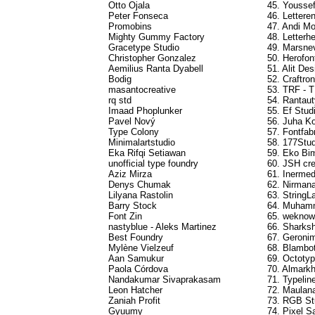
Otto Ojala
45. Yousse
Peter Fonseca
46. Lettere
Promobins
47. Andi M
Mighty Gummy Factory
48. Letterh
Gracetype Studio
49. Marsne
Christopher Gonzalez
50. Herofo
Aemilius Ranta Dyabell
51. Alit Des
Bodig
52. Craftro
masantocreative
53. TRF - 
rq std
54. Rantau
Imaad Phoplunker
55. Ef Studi
Pavel Nový
56. Juha K
Type Colony
57. Fontfab
Minimalartstudio
58. 177Stud
Eka Rifqi Setiawan
59. Eko Bi
unofficial type foundry
60. JSH cre
Aziz Mirza
61. Inermed
Denys Chumak
62. Nirmana
Lilyana Rastolin
63. StringL
Barry Stock
64. Muham
Font Zin
65. weknow
nastyblue - Aleks Martinez
66. Sharks
Best Foundry
67. Geronim
Mylène Vielzeuf
68. Blambot
Aan Samukur
69. Octoty
Paola Córdova
70. Almarkh
Nandakumar Sivaprakasam
71. Typelin
Leon Hatcher
72. Maulana
Zaniah Profit
73. RGB St
Gyuumy
74. Pixel 