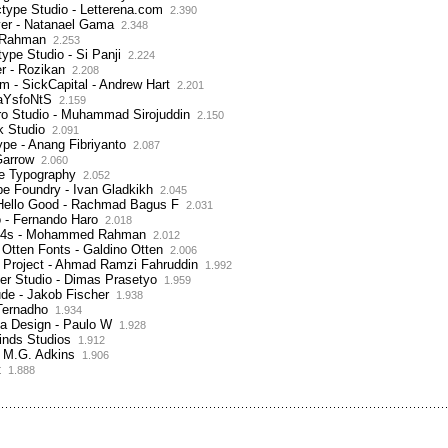
type Studio - Letterena.com
2.390
ver - Natanael Gama
2.348
 Rahman
2.253
type Studio - Si Panji
2.224
er - Rozikan
2.208
om - SickCapital - Andrew Hart
2.201
aYsfoNtS
2.159
iro Studio - Muhammad Sirojuddin
2.150
k Studio
2.091
pe - Anang Fibriyanto
2.087
Garrow
2.060
ne Typography
2.052
e Foundry - Ivan Gladkikh
2.045
 Hello Good - Rachmad Bagus F
2.031
 - Fernando Haro
2.018
e54s - Mohammed Rahman
2.012
 Otten Fonts - Galdino Otten
2.006
k Project - Ahmad Ramzi Fahruddin
1.992
er Studio - Dimas Prasetyo
1.959
de - Jakob Fischer
1.938
Ternadho
1.934
cta Design - Paulo W
1.928
inds Studios
1.912
- M.G. Adkins
1.906
t
1.888