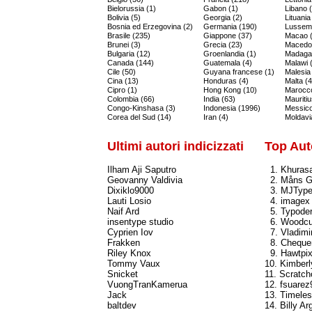
Bielorussia (1)
Gabon (1)
Libano 
Bolivia (5)
Georgia (2)
Lituania
Bosnia ed Erzegovina (2)
Germania (190)
Lussem
Brasile (235)
Giappone (37)
Macao (
Brunei (3)
Grecia (23)
Macedon
Bulgaria (12)
Groenlandia (1)
Madagas
Canada (144)
Guatemala (4)
Malawi 
Cile (50)
Guyana francese (1)
Malesia
Cina (13)
Honduras (4)
Malta (4
Cipro (1)
Hong Kong (10)
Marocco
Colombia (66)
India (63)
Mauritiu
Congo-Kinshasa (3)
Indonesia (1996)
Messico
Corea del Sud (14)
Iran (4)
Moldavi
Ultimi autori indicizzati
Top Au
Ilham Aji Saputro
1. Khuras
Geovanny Valdivia
2. Måns G
Dixiklo9000
3. MJTyp
Lauti Losio
4. imagex
Naif Ard
5. Typode
insentype studio
6. Woodcu
Cyprien Iov
7. Vladimi
Frakken
8. Cheque
Riley Knox
9. Hawtpix
Tommy Vaux
10. Kimber
Snicket
11. Scratc
VuongTranKamerua
12. fsuarez
Jack
13. Timele
baltdev
14. Billy Ar