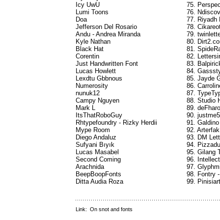
Icy UwU
75. Perspec
Lumi Toons
76. Ndisco
Doa
77. Riyadh
Jefferson Del Rosario
78. Cikareo
Andu - Andrea Miranda
79. twinlett
Kyle Nathan
80. Dirt2.c
Black Hat
81. SpideR
Corentin
82. Letters
Just Handwritten Font
83. Balpiric
Lucas Howlett
84. Gasssty
Lexdtu Gbbnous
85. Jayde 
Numerosity
86. Carroli
nunuk12
87. TypeTyp
Campy Nguyen
88. Studio
Mark L
89. deFharo
ItsThatRoboGuy
90. justm
Rhtypefoundry - Rizky Herdii
91. Galdino
Mype Room
92. Arterfa
Diego Andaluz
93. DM Lett
Sufyani Bıyık
94. Pizzadu
Lucas Masabel
95. Gilang 
Second Coming
96. Intelle
Arachnida
97. Glyphm
BeepBoopFonts
98. Fontry 
Ditta Audia Roza
99. Pinisiar
Link:
On snot and fonts