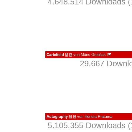
4.648.514 Downloads (
Cartefield
von
Måns Grebäck
à
€
29.667 Downlo
Autography
von
Hendra Pratama
à
€
5.105.355 Downloads (