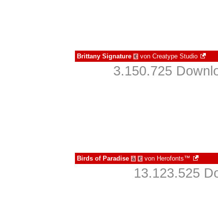
Brittany Signature
von
Creatype Studio
€
3.150.725 Downlo
Birds of Paradise
von
Herofonts™
à
€
13.123.525 Do