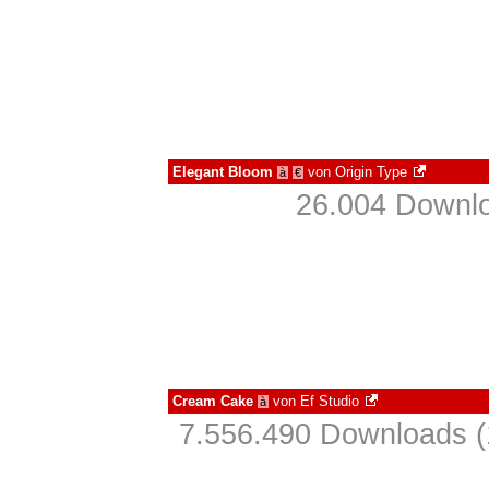
Elegant Bloom
von
Origin Type
à
€
26.004 Downlo
Cream Cake
von
Ef Studio
à
7.556.490 Downloads (