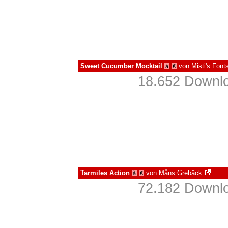
Sweet Cucumber Mocktail
von
Misti's Font
à
€
18.652 Downlo
Tarmiles Action
von
Måns Grebäck
à
€
72.182 Downlo