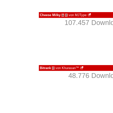
Cheese Milky
von
MJType
à
€
107.457 Downlo
Bitrank
von
Khurasan™
€
48.776 Downlo