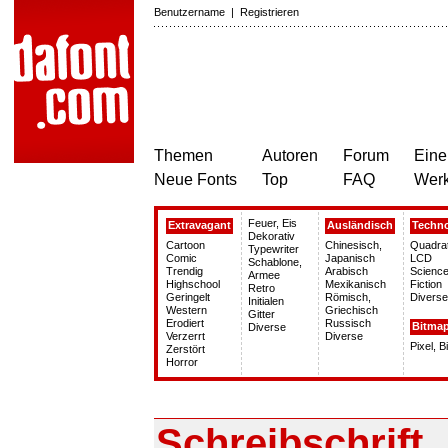
Benutzername
|
Registrieren
Themen
Autoren
Forum
Eine
Neue Fonts
Top
FAQ
Wer
Feuer, Eis
Extravagant
Ausländisch
Techn
Dekorativ
Cartoon
Chinesisch,
Quadra
Typewriter
Comic
Japanisch
LCD
Schablone,
Trendig
Arabisch
Science
Armee
Highschool
Mexikanisch
Fiction
Retro
Geringelt
Römisch,
Diverse
Initialen
Western
Griechisch
Gitter
Erodiert
Russisch
Bitma
Diverse
Verzerrt
Diverse
Pixel, 
Zerstört
Horror
Schreibschrift