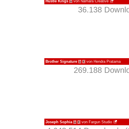
Hustle Kings
von
Namara Creative
à
36.138 Downlo
Brother Signature
von
Hendra Pratama
à
€
269.188 Downlo
Joseph Sophia
von
Fargun Studio
à
€