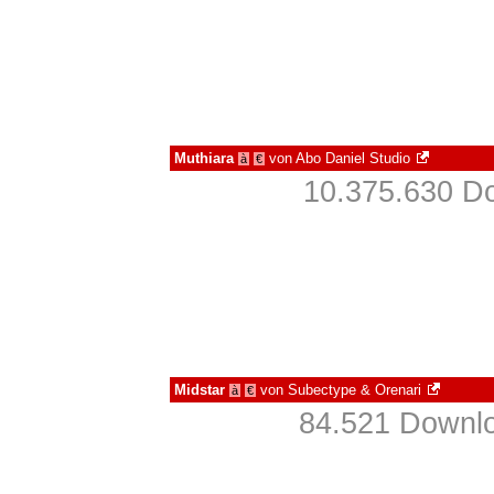
Muthiara
von
Abo Daniel Studio
à
€
10.375.630 Do
Midstar
von
Subectype & Orenari
à
€
84.521 Downlo