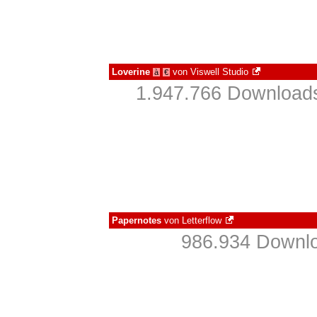
Loverine
von
Viswell Studio
à
€
1.947.766 Downloads
Papernotes
von
Letterflow
986.934 Downlo