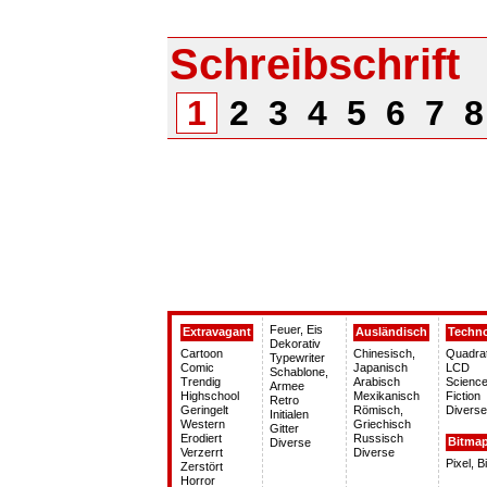
Schreibschrift
1
2
3
4
5
6
7
Feuer, Eis
Extravagant
Ausländisch
Techn
Dekorativ
Cartoon
Chinesisch,
Quadra
Typewriter
Comic
Japanisch
LCD
Schablone,
Trendig
Arabisch
Science
Armee
Highschool
Mexikanisch
Fiction
Retro
Geringelt
Römisch,
Diverse
Initialen
Western
Griechisch
Gitter
Erodiert
Russisch
Bitma
Diverse
Verzerrt
Diverse
Pixel, 
Zerstört
Horror