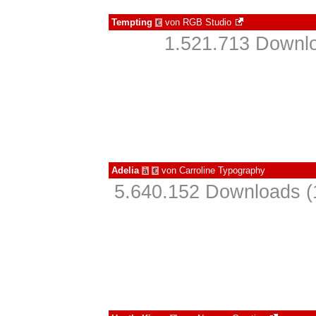
Tempting
von
RGB Studio
€
1.521.713 Downlo
Adelia
von
Carroline Typography
à
€
5.640.152 Downloads (