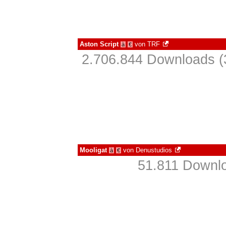
Aston Script
von
TRF
à
€
2.706.844 Downloads (
Mooligat
von
Denustudios
à
€
51.811 Downlo