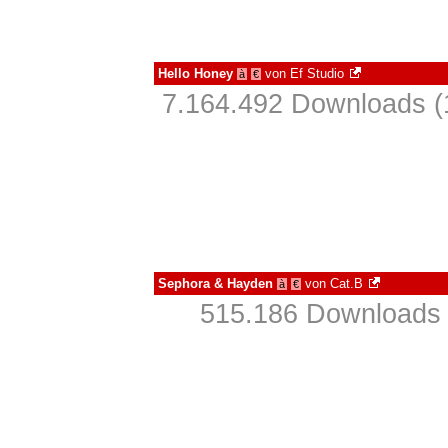
Hello Honey
von
Ef Studio
à
€
7.164.492 Downloads (
Sephora & Hayden
von
Cat.B
à
€
515.186 Downloads 