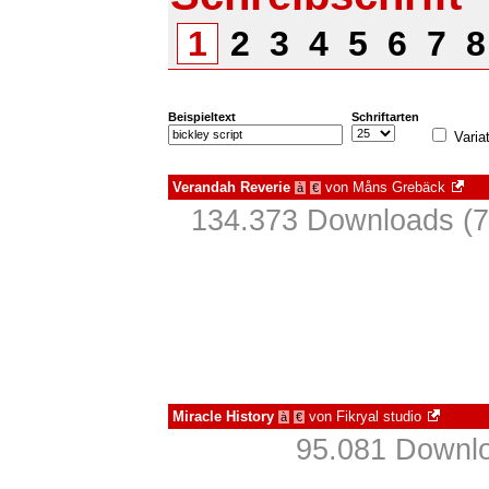
1
2
3
4
5
6
7
Beispieltext
Schriftarten
Varia
Verandah Reverie
von
Måns Grebäck
à
€
134.373 Downloads (7
Miracle History
von
Fikryal studio
à
€
95.081 Downlo