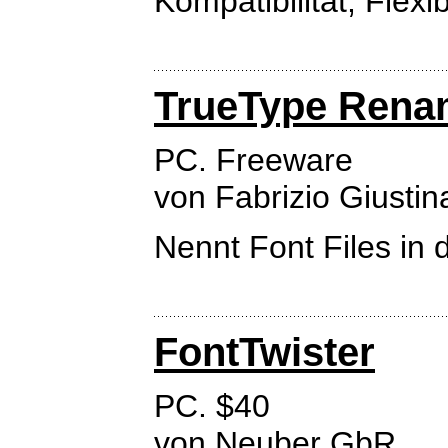
Kompatibilität, Flexib
TrueType Rena
PC. Freeware
von Fabrizio Giustin
Nennt Font Files in
FontTwister
PC. $40
von
Neuber GbR