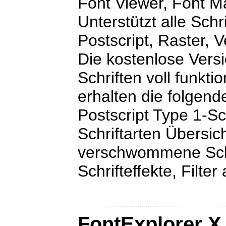
Font Viewer, Font 
Unterstützt alle Sch
Postscript, Raster, V
Die kostenlose Versi
Schriften voll funkti
erhalten die folgen
Postscript Type 1-Sch
Schriftarten Übersich
verschwommene Schat
Schrifteffekte, Filter 
FontExplorer X