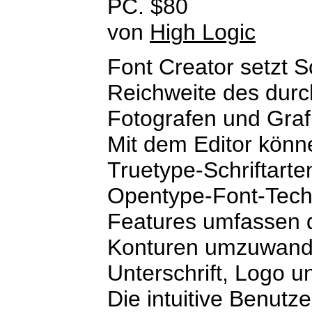
PC. $80
von
High Logic
Font Creator setzt Sc
Reichweite des durc
Fotografen und Graf
Mit dem Editor könn
Truetype-Schriftarte
Opentype-Font-Tech
Features umfassen d
Konturen umzuwandel
Unterschrift, Logo u
Die intuitive Benutz