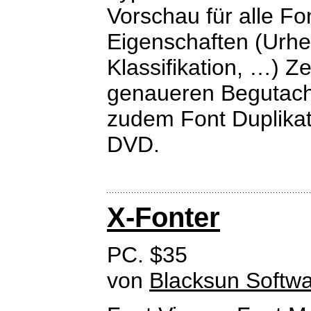
Vorschau für alle Fo
Eigenschaften (Urhe
Klassifikation, …) 
genaueren Begutacht
zudem Font Duplika
DVD.
X-Fonter
PC. $35
von
Blacksun Softw