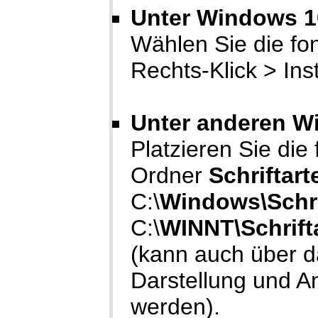
Unter Windows 10
Wählen Sie die font
Rechts-Klick > Inst
Unter anderen W
Platzieren Sie die fo
Ordner
Schriftart
C:\
Windows\Schri
C:\
WINNT\Schrift
(kann auch über 
Darstellung und A
werden).