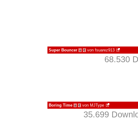
Super Bouncer
von
fsuarez913
à
€
68.530 D
Boring Time
von
MJType
à
€
35.699 Downlo