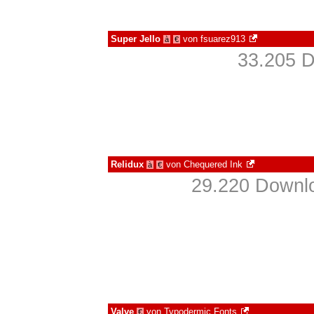
Super Jello
von
fsuarez913
à
€
33.205 D
Relidux
von
Chequered Ink
à
€
29.220 Downlo
Valve
von
Typodermic Fonts
€