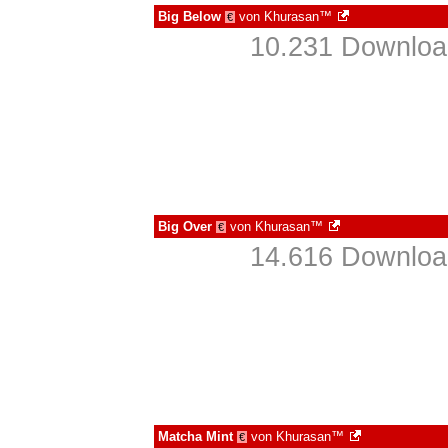
Big Below
von
Khurasan™
€
10.231 Download
Big Over
von
Khurasan™
€
14.616 Download
Matcha Mint
von
Khurasan™
€