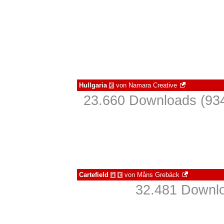
Hullgaria
von
Namara Creative
€
23.660 Downloads (934
Cartefield
von
Måns Grebäck
à
€
32.481 Downlo