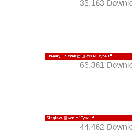
35.163 Downlo
Creamy Chicken
von
MJType
à
€
66.361 Downlo
Singlove
von
MJType
€
44.462 Downlo