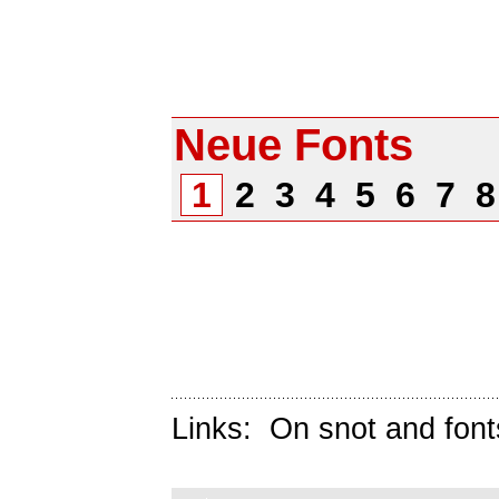
Neue Fonts
1
2
3
4
5
6
7
Links:
On snot and font