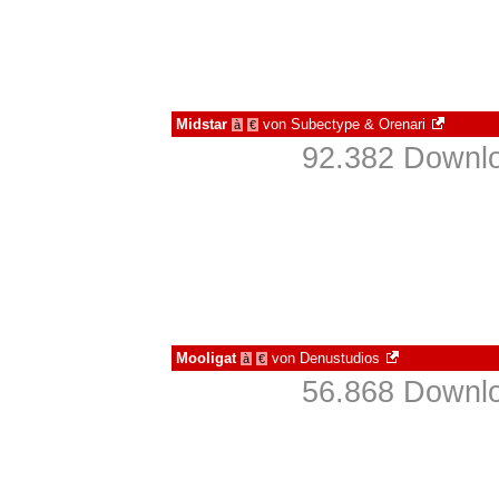
Midstar
von
Subectype & Orenari
à
€
92.382 Downlo
Mooligat
von
Denustudios
à
€
56.868 Downlo