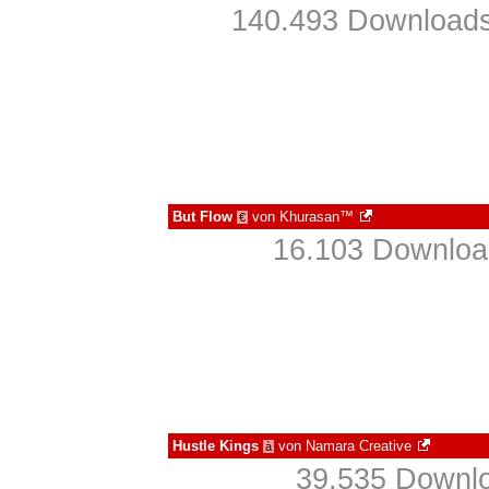
140.493 Downloads
But Flow
von
Khurasan™
€
16.103 Download
Hustle Kings
von
Namara Creative
à
39.535 Downlo