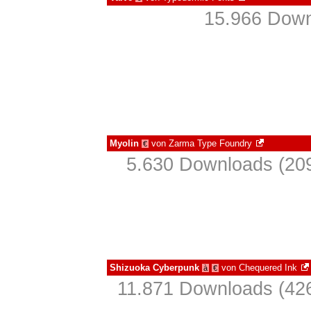
15.966 Down
Myolin
von
Zarma Type Foundry
€
5.630 Downloads (209
Shizuoka Cyberpunk
von
Chequered Ink
à
€
11.871 Downloads (426