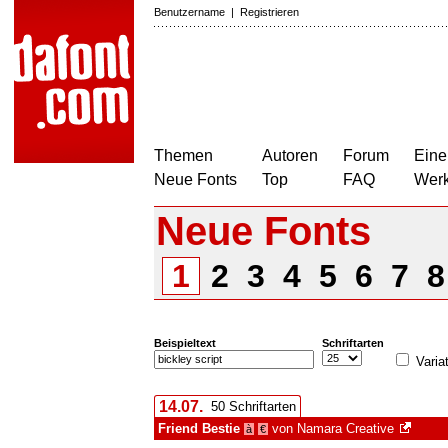
Benutzername
|
Registrieren
Themen
Autoren
Forum
Eine
Neue Fonts
Top
FAQ
Wer
Neue Fonts
1
2
3
4
5
6
7
Beispieltext
Schriftarten
Varia
14.07.
50 Schriftarten
Friend Bestie
von
Namara Creative
à
€