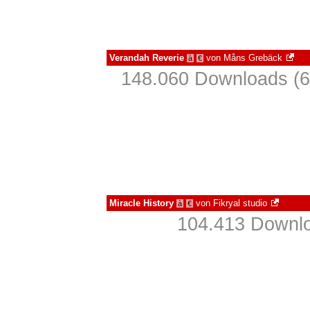
Verandah Reverie
von
Måns Grebäck
à
€
148.060 Downloads (6
Miracle History
von
Fikryal studio
à
€
104.413 Downlo