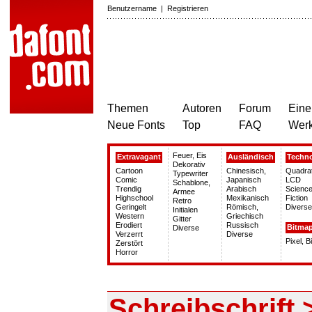
Benutzername
|
Registrieren
Themen
Autoren
Forum
Eine
Neue Fonts
Top
FAQ
Wer
Feuer, Eis
Extravagant
Ausländisch
Techn
Dekorativ
Cartoon
Chinesisch,
Quadra
Typewriter
Comic
Japanisch
LCD
Schablone,
Trendig
Arabisch
Science
Armee
Highschool
Mexikanisch
Fiction
Retro
Geringelt
Römisch,
Diverse
Initialen
Western
Griechisch
Gitter
Erodiert
Russisch
Bitma
Diverse
Verzerrt
Diverse
Pixel, 
Zerstört
Horror
Schreibschrift 