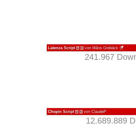
Latenza Script
von
Måns Grebäck
à
€
241.967 Down
Chopin Script
von
ClaudeP
à
€
12.689.889 D