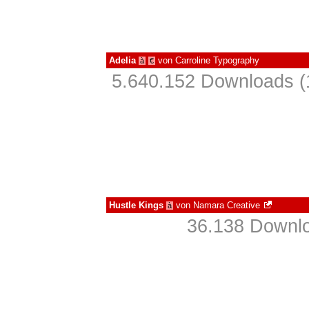
Adelia
von
Carroline Typography
à
€
5.640.152 Downloads (
Hustle Kings
von
Namara Creative
à
36.138 Downlo