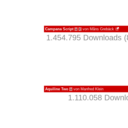
Campana Script
von
Måns Grebäck
à
€
1.454.795 Downloads (
Aquiline Two
von
Manfred Klein
à
1.110.058 Downlo