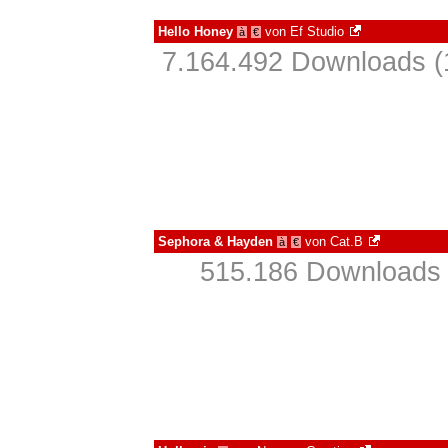
Hello Honey
von
Ef Studio
à
€
7.164.492 Downloads (
Sephora & Hayden
von
Cat.B
à
€
515.186 Downloads 