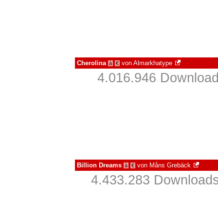
Cherolina
von
Almarkhatype
à
€
4.016.946 Download
Billion Dreams
von
Måns Grebäck
à
€
4.433.283 Downloads