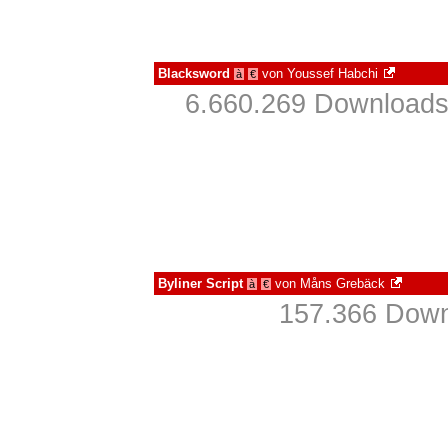
Blacksword
von
Youssef Habchi
à
€
6.660.269 Downloads
Byliner Script
von
Måns Grebäck
à
€
157.366 Down