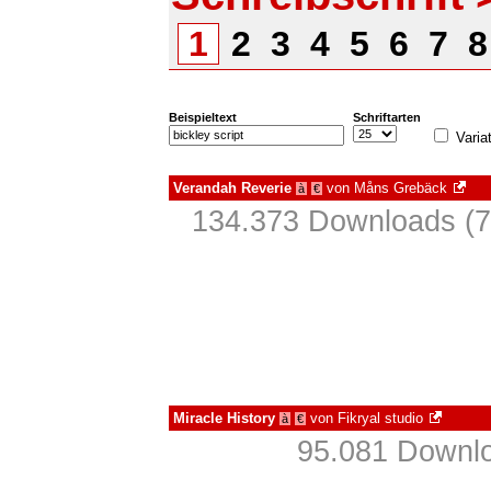
1
2
3
4
5
6
7
Beispieltext
Schriftarten
Varia
Verandah Reverie
von
Måns Grebäck
à
€
134.373 Downloads (7
Miracle History
von
Fikryal studio
à
€
95.081 Downlo