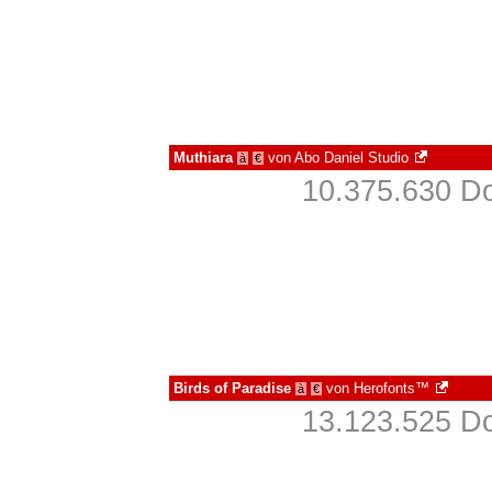
Muthiara
von
Abo Daniel Studio
à
€
10.375.630 Do
Birds of Paradise
von
Herofonts™
à
€
13.123.525 Do