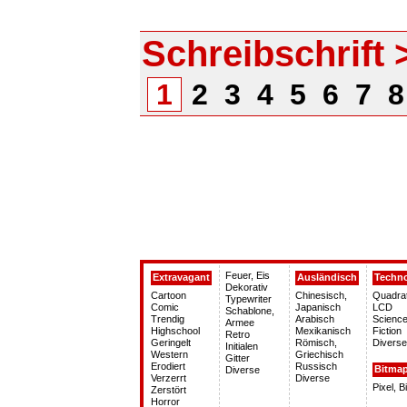
Schreibschrift 
1
2
3
4
5
6
7
Feuer, Eis
Extravagant
Ausländisch
Techn
Dekorativ
Cartoon
Chinesisch,
Quadra
Typewriter
Comic
Japanisch
LCD
Schablone,
Trendig
Arabisch
Science
Armee
Highschool
Mexikanisch
Fiction
Retro
Geringelt
Römisch,
Diverse
Initialen
Western
Griechisch
Gitter
Erodiert
Russisch
Bitma
Diverse
Verzerrt
Diverse
Pixel, 
Zerstört
Horror