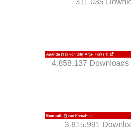
311.035 Downlo
Ananda
von
Billy Argel Fonts ®
à
€
4.858.137 Downloads 
Exmouth
von
PrimaFont
à
3.815.991 Downloa