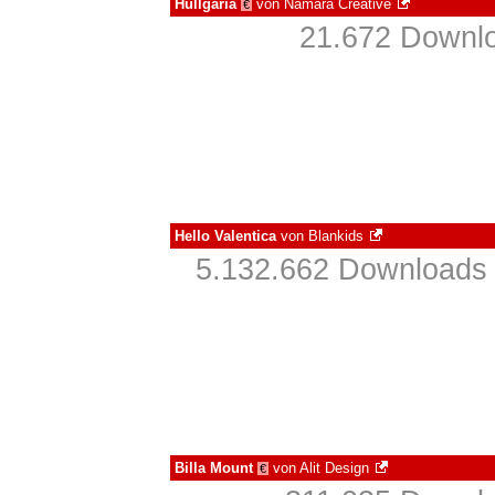
Hullgaria
von
Namara Creative
€
21.672 Downlo
Hello Valentica
von
Blankids
5.132.662 Downloads 
Billa Mount
von
Alit Design
€