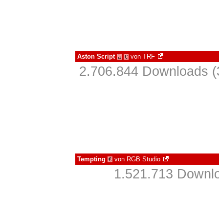
Aston Script
von
TRF
à
€
2.706.844 Downloads (
Tempting
von
RGB Studio
€
1.521.713 Downlo