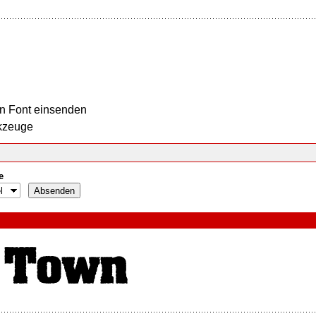
n Font einsenden
kzeuge
e