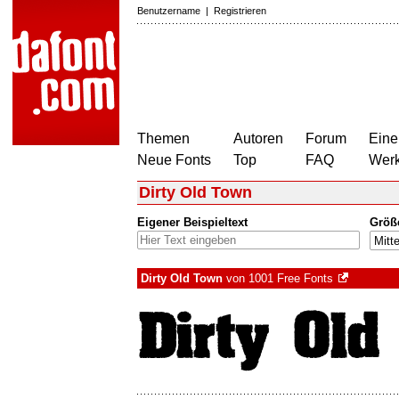
Benutzername
|
Registrieren
Themen
Autoren
Forum
Eine
Neue Fonts
Top
FAQ
Wer
Dirty Old Town
Eigener Beispieltext
Größ
Dirty Old Town
von
1001 Free Fonts