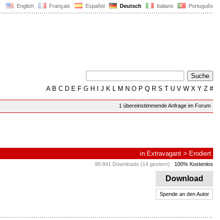
English
Français
Español
Deutsch
Italiano
Português
A
B
C
D
E
F
G
H
I
J
K
L
M
N
O
P
Q
R
S
T
U
V
W
X
Y
Z
#
1 übereinstimmende Anfrage im Forum
in
Extravagant
>
Erodiert
98.841 Downloads (14 gestern)
100% Kostenlos
Download
Spende an den Autor