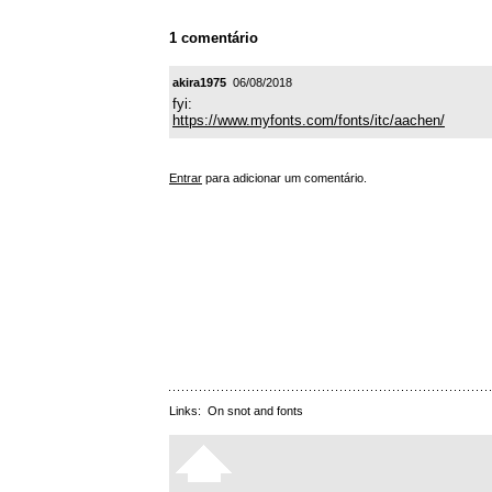
1 comentário
akira1975
06/08/2018
fyi:
https://www.myfonts.com/fonts/itc/aachen/
Entrar
para adicionar um comentário.
Links:
On snot and fonts