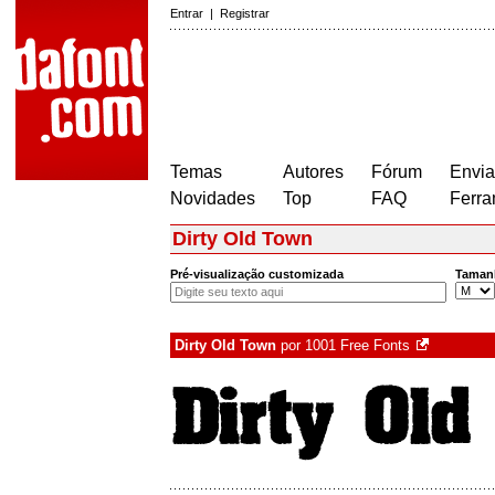
Entrar
|
Registrar
Temas
Autores
Fórum
Envia
Novidades
Top
FAQ
Ferra
Dirty Old Town
Pré-visualização customizada
Taman
Dirty Old Town
por
1001 Free Fonts