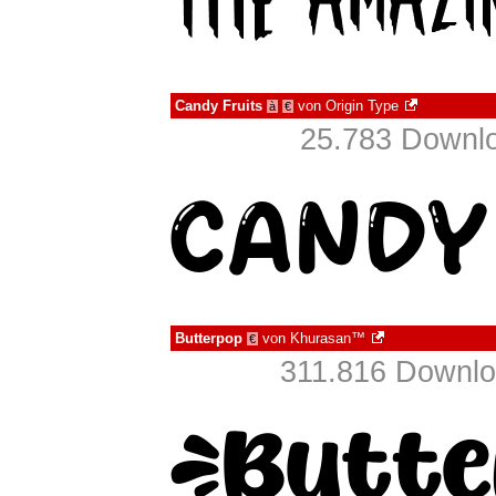
Candy Fruits
von
Origin Type
à
€
25.783 Downlo
Butterpop
von
Khurasan™
€
311.816 Downlo