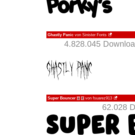
Ghastly Panic
von
Sinister Fonts
4.828.045 Downloa
Super Bouncer
von
fsuarez913
à
€
62.028 D