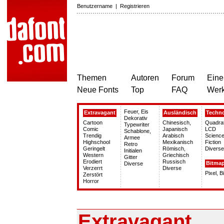
Benutzername
|
Registrieren
Themen
Autoren
Forum
Eine
Neue Fonts
Top
FAQ
Wer
Feuer, Eis
Extravagant
Ausländisch
Techn
Dekorativ
Cartoon
Chinesisch,
Quadra
Typewriter
Comic
Japanisch
LCD
Schablone,
Trendig
Arabisch
Science
Armee
Highschool
Mexikanisch
Fiction
Retro
Geringelt
Römisch,
Diverse
Initialen
Western
Griechisch
Gitter
Erodiert
Russisch
Bitma
Diverse
Verzerrt
Diverse
Pixel, 
Zerstört
Horror
Extravagant