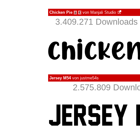
Chicken Pie
von
Manjali Studio
à
€
3.409.271 Downloads 
Jersey M54
von
justme54s
2.575.809 Downlo