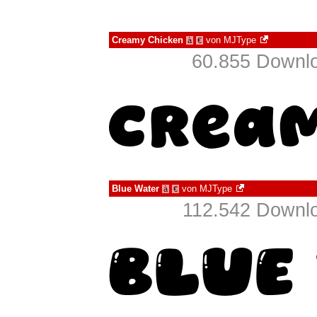
Creamy Chicken
von
MJType
à
€
60.855 Downlo
Blue Water
von
MJType
à
€
112.542 Downlo