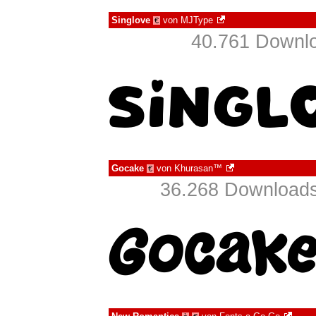
Singlove
von
MJType
€
40.761 Downlo
Gocake
von
Khurasan™
€
36.268 Downloads