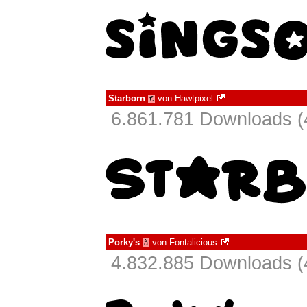
Starborn
von
Hawtpixel
€
6.861.781 Downloads (
Porky's
von
Fontalicious
à
4.832.885 Downloads (