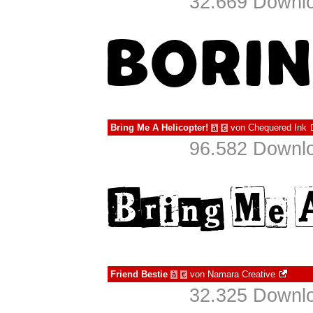
32.669 Downlo
Bring Me A Helicopter!
von
Chequered Ink
à
€
96.582 Downlo
Friend Bestie
von
Namara Creative
à
€
32.325 Downlo