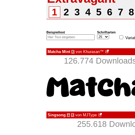
1
2
3
4
5
6
7
Beispieltext
Schriftarten
Varia
Matcha Mint
von
Khurasan™
€
126.774 Downloads
Singsong
von
MJType
à
€
255.618 Downlo