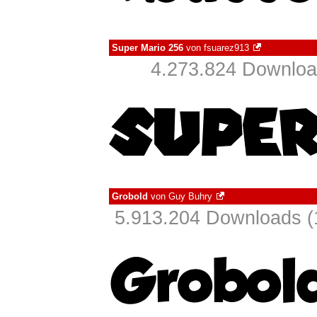
Super Mario 256
von
fsuarez913
4.273.824 Downloa
Grobold
von
Guy Buhry
5.913.204 Downloads (