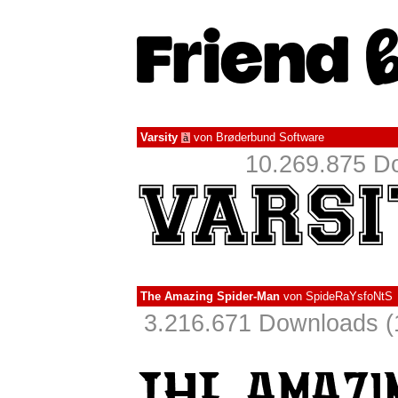
Varsity
von
Brøderbund Software
à
10.269.875 Do
The Amazing Spider-Man
von
SpideRaYsfoNtS
3.216.671 Downloads (