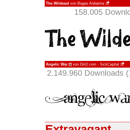
The Wildeast
von
Bagas Ardiatma
158.005 Downlo
Angelic War
von
Dirt2.com - SickCapital
à
2.149.960 Downloads (
Extravagant