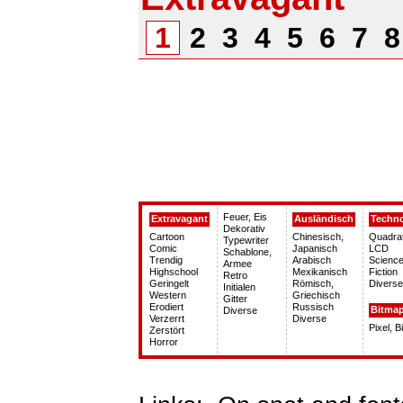
1
2
3
4
5
6
7
Feuer, Eis
Extravagant
Ausländisch
Techn
Dekorativ
Cartoon
Chinesisch,
Quadra
Typewriter
Comic
Japanisch
LCD
Schablone,
Trendig
Arabisch
Science
Armee
Highschool
Mexikanisch
Fiction
Retro
Geringelt
Römisch,
Diverse
Initialen
Western
Griechisch
Gitter
Erodiert
Russisch
Bitma
Diverse
Verzerrt
Diverse
Pixel, 
Zerstört
Horror