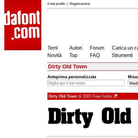
Il mio profilo
|
Registrazione
Temi
Autori
Forum
Carica un c
Novità
Top
FAQ
Strumenti
Dirty Old Town
Anteprima personalizzata
Misu
Dirty Old Town
di
1001 Free Fonts