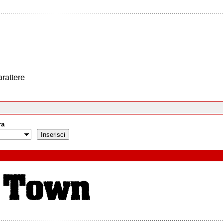
arattere
ra