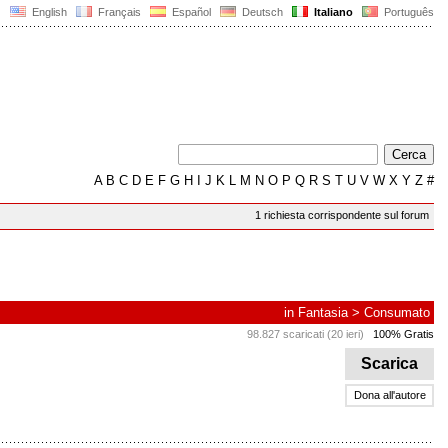
English
Français
Español
Deutsch
Italiano
Português
A
B
C
D
E
F
G
H
I
J
K
L
M
N
O
P
Q
R
S
T
U
V
W
X
Y
Z
#
1 richiesta corrispondente sul forum
in
Fantasia
>
Consumato
98.827 scaricati (20 ieri)
100% Gratis
Scarica
Dona all'autore