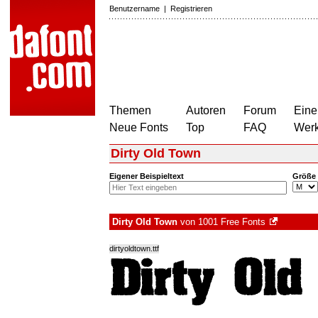
Benutzername
|
Registrieren
Themen
Autoren
Forum
Eine
Neue Fonts
Top
FAQ
Wer
Dirty Old Town
Eigener Beispieltext
Größe
Dirty Old Town
von
1001 Free Fonts
dirtyoldtown.ttf