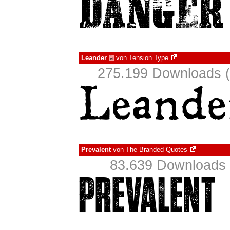
Leander
von
Tension Type
à
275.199 Downloads (
Prevalent
von
The Branded Quotes
83.639 Downloads 