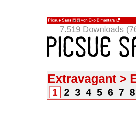
Picsue Sans
von
Eko Bimantara
à
€
7.519 Downloads (76
Extravagant > E
1
2
3
4
5
6
7