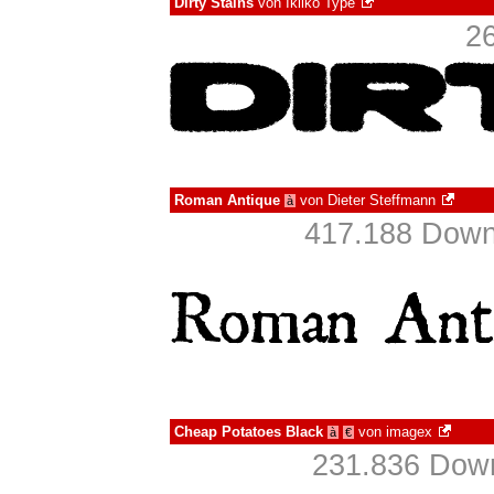
Dirty Stains
von
Ikiiko Type
2
Roman Antique
von
Dieter Steffmann
à
417.188 Downl
Cheap Potatoes Black
von
imagex
à
€
231.836 Down