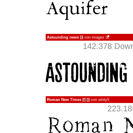
Astounding news
von
imagex
€
142.378 Down
Roman New Times
von
winty5
à
€
223.18