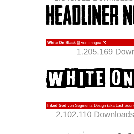
White On Black
von
imagex
€
1.205.169 Down
Inked God
von
Segments Design (aka Last Sound
2.102.110 Downloads