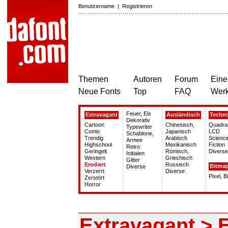
Benutzername
|
Registrieren
Themen
Autoren
Forum
Eine
Neue Fonts
Top
FAQ
Wer
Feuer, Eis
Extravagant
Ausländisch
Techn
Dekorativ
Cartoon
Chinesisch,
Quadra
Typewriter
Comic
Japanisch
LCD
Schablone,
Trendig
Arabisch
Science
Armee
Highschool
Mexikanisch
Fiction
Retro
Geringelt
Römisch,
Diverse
Initialen
Western
Griechisch
Gitter
Erodiert
Russisch
Bitma
Diverse
Verzerrt
Diverse
Pixel, 
Zerstört
Horror
Extravagant > E