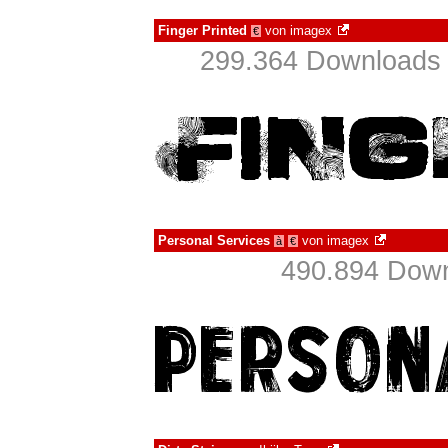
Finger Printed
von
imagex
€
299.364 Downloads 
Personal Services
von
imagex
à
€
490.894 Down