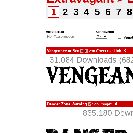
1
2
3
4
5
6
7
Beispieltext
Schriftarten
Varia
Vengeance at Sea
von
Chequered Ink
à
€
31.084 Downloads (682
Danger Zone Warning
von
imagex
€
865.180 Down