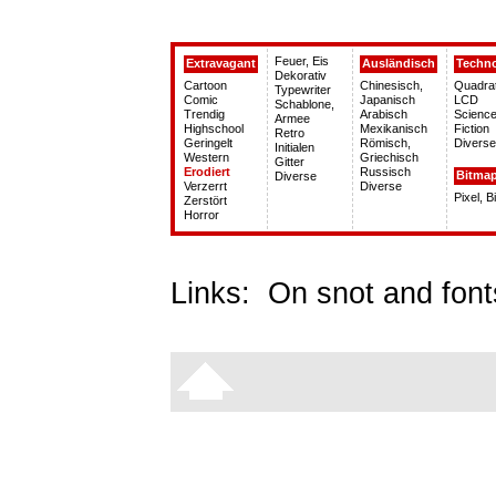
Feuer, Eis
Extravagant
Ausländisch
Techn
Dekorativ
Cartoon
Chinesisch,
Quadra
Typewriter
Comic
Japanisch
LCD
Schablone,
Trendig
Arabisch
Science
Armee
Highschool
Mexikanisch
Fiction
Retro
Geringelt
Römisch,
Diverse
Initialen
Western
Griechisch
Gitter
Erodiert
Russisch
Bitma
Diverse
Verzerrt
Diverse
Pixel, 
Zerstört
Horror
Links:
On snot and font