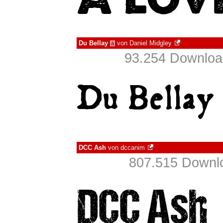
Du Bellay
von
Daniel Midgley
à
93.254 Download
DCC Ash
von
dccanim
807.515 Downlo