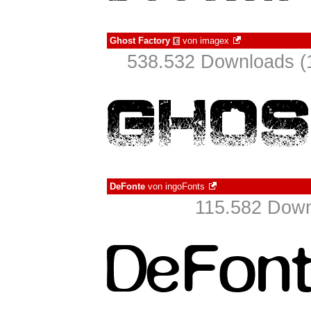
Ghost Factory
von
imagex
€
538.532 Downloads (
DeFonte
von
ingoFonts
115.582 Down