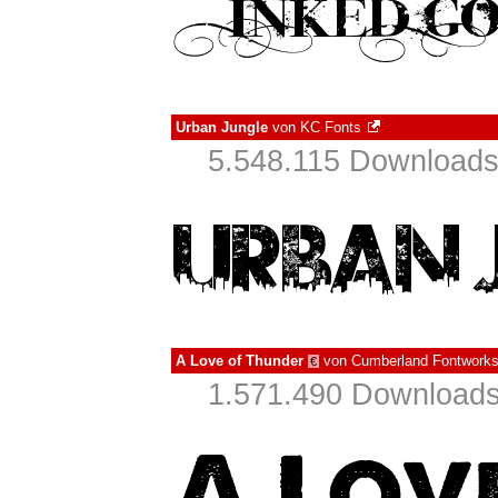
Urban Jungle
von
KC Fonts
5.548.115 Downloads
A Love of Thunder
von
Cumberland Fontwork
€
1.571.490 Downloads