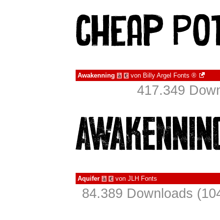
Awakenning
von
Billy Argel Fonts ®
à
€
417.349 Down
Aquifer
von
JLH Fonts
à
€
84.389 Downloads (104