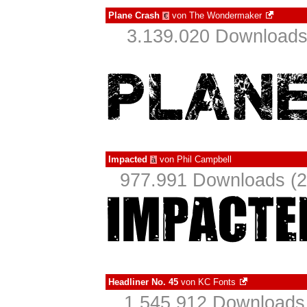
Plane Crash
von
The Wondermaker
€
3.139.020 Downloads
Impacted
von
Phil Campbell
à
977.991 Downloads (2
Headliner No. 45
von
KC Fonts
1.545.912 Downloads 