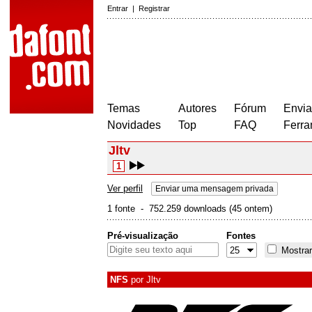
Entrar
|
Registrar
Temas
Autores
Fórum
Envia
Novidades
Top
FAQ
Ferra
Jltv
1
Ver perfil
Enviar uma mensagem privada
1 fonte - 752.259 downloads (45 ontem)
Pré-visualização
Fontes
Mostrar
NFS
por
Jltv