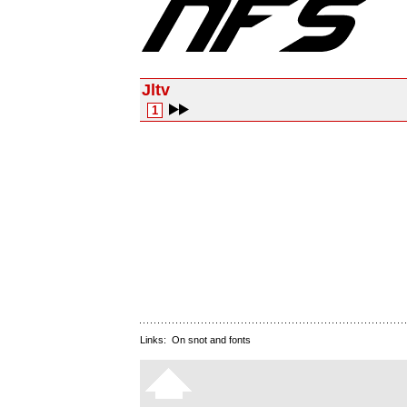
Jltv
1
Links:
On snot and fonts