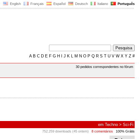
English
Français
Español
Deutsch
Italiano
Português
A
B
C
D
E
F
G
H
I
J
K
L
M
N
O
P
Q
R
S
T
U
V
W
X
Y
Z
#
30 pedidos correspondentes no fórum
em
Techno
>
Sci-Fi
752.259 downloads (45 ontem)
8 comentários
100% Grátis