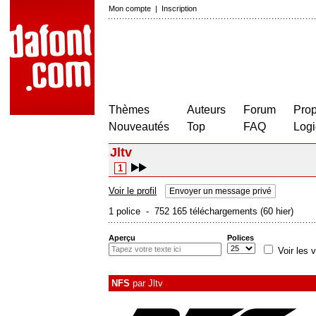
Mon compte
|
Inscription
Thèmes
Auteurs
Forum
Prop
Nouveautés
Top
FAQ
Logi
Jltv
1
Voir le profil
Envoyer un message privé
1 police - 752 165 téléchargements (60 hier)
Aperçu
Polices
Voir les v
NFS
par
Jltv