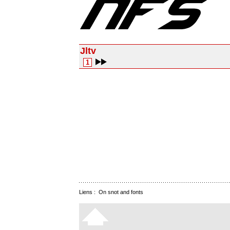
Jltv
1
Liens :
On snot and fonts