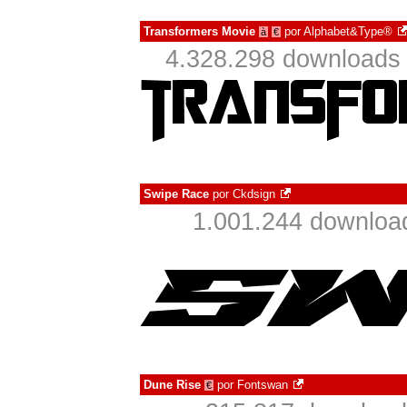
Transformers Movie
por
Alphabet&Type®
à
€
4.328.298 downloads
Swipe Race
por
Ckdsign
1.001.244 downloa
Dune Rise
por
Fontswan
€