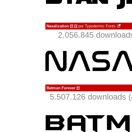
Nasalization
por
Typodermic Fonts
à
€
2.056.845 download
Batman Forever
à
5.507.126 downloads 