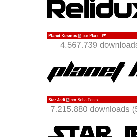
Planet Kosmos
por
Planet
à
4.567.739 download
Star Jedi
por
Boba Fonts
à
7.215.880 downloads (