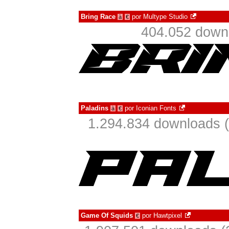
Bring Race
por
Multype Studio
à
€
404.052 down
Paladins
por
Iconian Fonts
à
€
1.294.834 downloads 
Game Of Squids
por
Hawtpixel
€