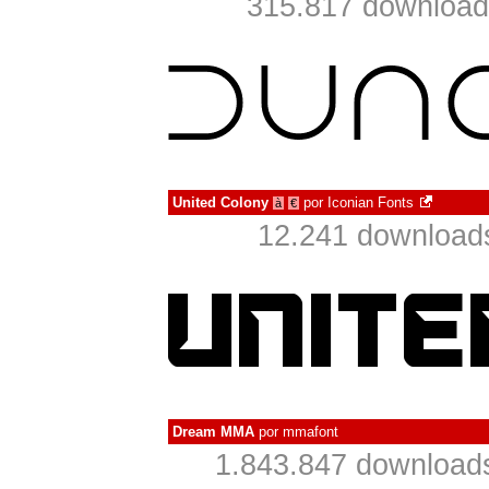
315.817 download
United Colony
por
Iconian Fonts
à
€
12.241 download
Dream MMA
por
mmafont
1.843.847 download