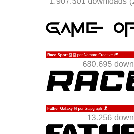
1.907.501 downloads (
Race Sport
por
Namara Creative
à
€
680.695 down
Father Galaxy
por
Siapgraph
à
13.256 down