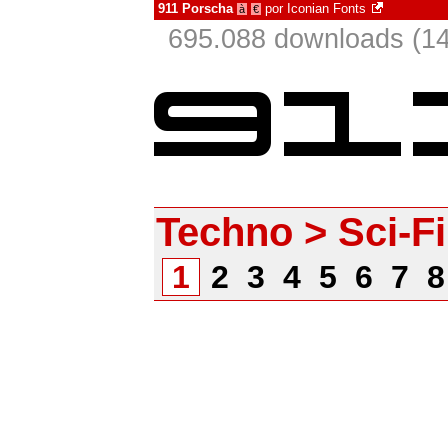
911 Porscha
por
Iconian Fonts
à
€
695.088 downloads (1
Techno > Sci-Fi
1
2
3
4
5
6
7