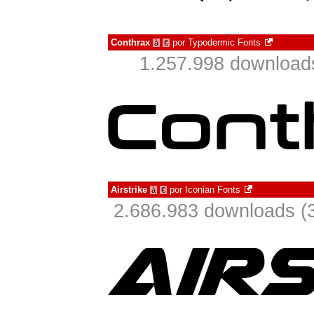
Conthrax
por
Typodermic Fonts
à
€
1.257.998 download
Airstrike
por
Iconian Fonts
à
€
2.686.983 downloads (