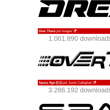
Over There
por
imagex
1.061.890 download
Space Age
por
Justin Callaghan
à
€
3.286.192 download