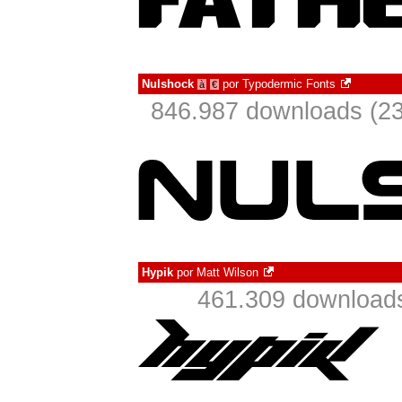
Nulshock
por
Typodermic Fonts
à
€
846.987 downloads (2
Hypik
por
Matt Wilson
461.309 download