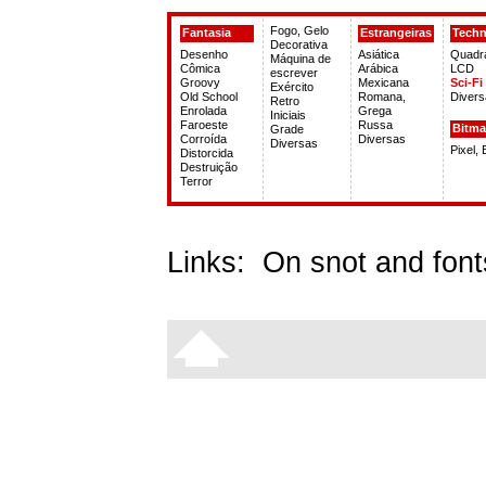
Fogo, Gelo
Fantasia
Estrangeiras
Tech
Decorativa
Desenho
Asiática
Quadr
Máquina de
Cômica
Arábica
LCD
escrever
Groovy
Mexicana
Sci-Fi
Exército
Old School
Romana,
Divers
Retro
Enrolada
Grega
Iniciais
Faroeste
Russa
Bitm
Grade
Corroída
Diversas
Diversas
Pixel,
Distorcida
Destruição
Terror
Links:
On snot and font