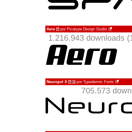
Aero
por
Picatype Design Studio
à
1.216.943 downloads (
Neuropol X
por
Typodermic Fonts
à
€
705.573 down