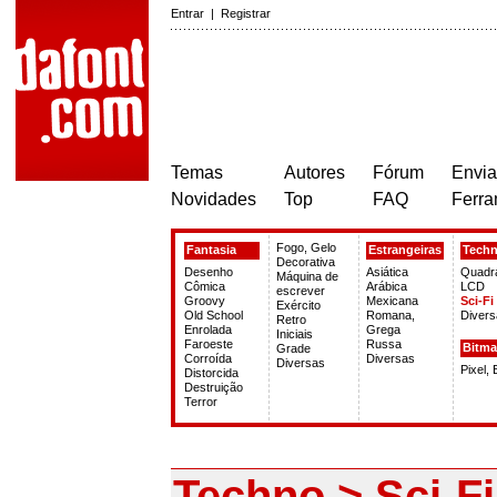
Entrar
|
Registrar
Temas
Autores
Fórum
Envia
Novidades
Top
FAQ
Ferra
Fogo, Gelo
Fantasia
Estrangeiras
Tech
Decorativa
Desenho
Asiática
Quadr
Máquina de
Cômica
Arábica
LCD
escrever
Groovy
Mexicana
Sci-Fi
Exército
Old School
Romana,
Divers
Retro
Enrolada
Grega
Iniciais
Faroeste
Russa
Bitm
Grade
Corroída
Diversas
Diversas
Pixel,
Distorcida
Destruição
Terror
Techno > Sci-Fi