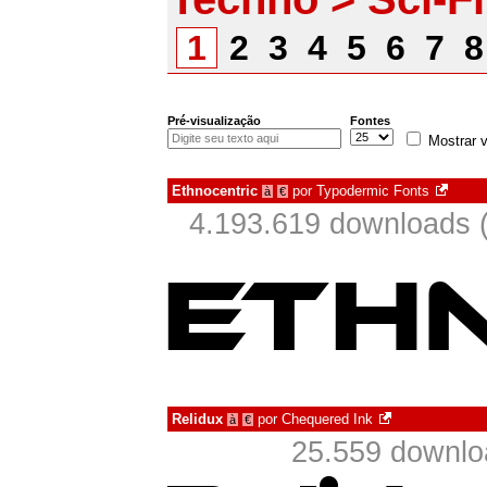
1
2
3
4
5
6
7
Pré-visualização
Fontes
Mostrar v
Ethnocentric
por
Typodermic Fonts
à
€
4.193.619 downloads 
Relidux
por
Chequered Ink
à
€
25.559 downlo