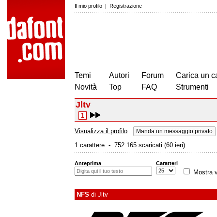
Il mio profilo
|
Registrazione
Temi
Autori
Forum
Carica un c
Novità
Top
FAQ
Strumenti
Jltv
1
Visualizza il profilo
Manda un messaggio privato
1 carattere - 752.165 scaricati (60 ieri)
Anteprima
Caratteri
Mostra v
NFS
di
Jltv