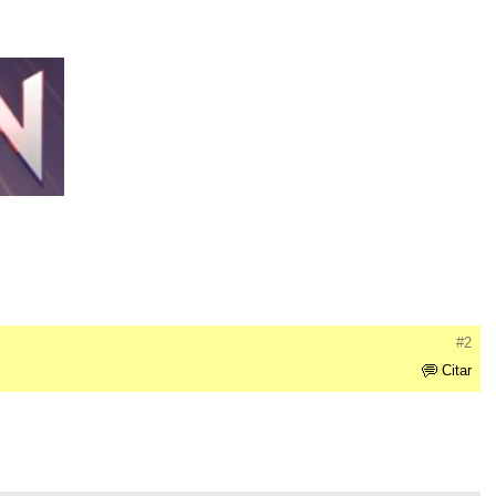
#2
Citar