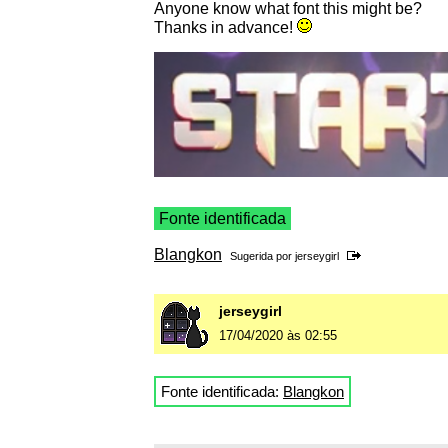
Anyone know what font this might be?
Thanks in advance!
Fonte identificada
Blangkon
Sugerida por
jerseygirl
jerseygirl
17/04/2020 às 02:55
Fonte identificada:
Blangkon