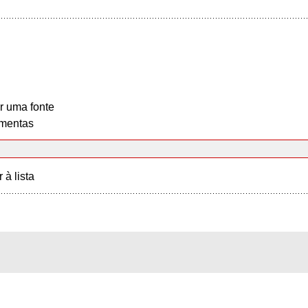
r uma fonte
mentas
r à lista