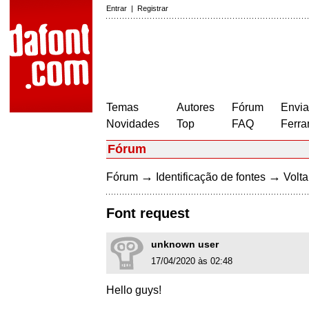
Entrar
|
Registrar
Temas
Autores
Fórum
Envia
Novidades
Top
FAQ
Ferra
Fórum
→
→
Fórum
Identificação de fontes
Volta
Font request
unknown user
17/04/2020 às 02:48
Hello guys!