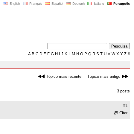
English
Français
Español
Deutsch
Italiano
Português
A
B
C
D
E
F
G
H
I
J
K
L
M
N
O
P
Q
R
S
T
U
V
W
X
Y
Z
#
Tópico mais recente
Tópico mais antigo
3 posts
#1
Citar