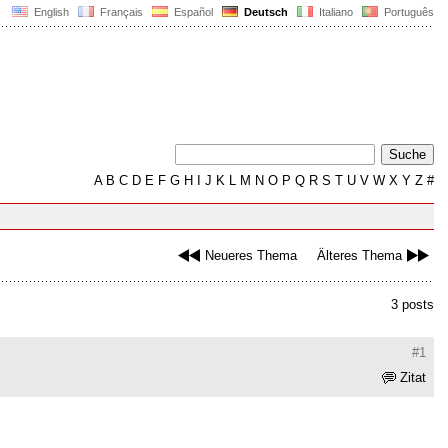
English
Français
Español
Deutsch
Italiano
Português
A
B
C
D
E
F
G
H
I
J
K
L
M
N
O
P
Q
R
S
T
U
V
W
X
Y
Z
#
Neueres Thema
Älteres Thema
3 posts
#1
Zitat