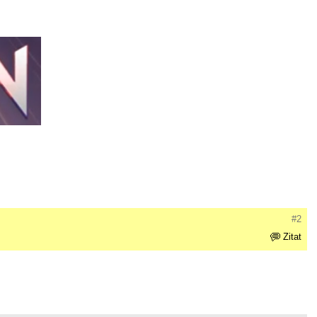
#2
Zitat