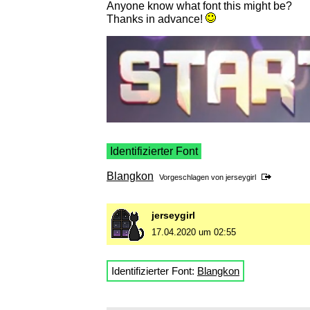
Anyone know what font this might be?
Thanks in advance!
Identifizierter Font
Blangkon
Vorgeschlagen von
jerseygirl
jerseygirl
17.04.2020 um 02:55
Identifizierter Font:
Blangkon