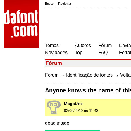
Entrar
|
Registrar
Temas
Autores
Fórum
Envia
Novidades
Top
FAQ
Ferra
Fórum
→
→
Fórum
Identificação de fontes
Volta
Anyone knows the name of this
MagsUrie
02/09/2019 às 11:43
dead ιnѕιde