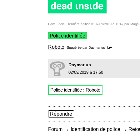
Édité 3 fois. Dernière édition le 02/09/2019 à 11:47 par Mags
Police identifiée
Roboto
Suggérée par
Daymarius
Daymarius
02/09/2019 à 17:50
Police identifiée :
Roboto
Répondre
→
→
Forum
Identification de police
Retou