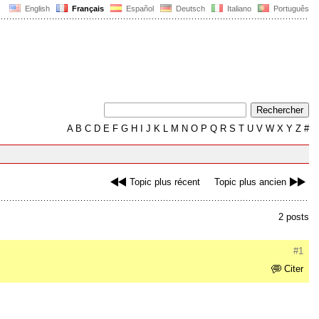
English
Français
Español
Deutsch
Italiano
Português
A
B
C
D
E
F
G
H
I
J
K
L
M
N
O
P
Q
R
S
T
U
V
W
X
Y
Z
#
Topic plus récent
Topic plus ancien
2 posts
#1
Citer