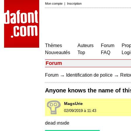
Mon compte
|
Inscription
Thèmes
Auteurs
Forum
Prop
Nouveautés
Top
FAQ
Logi
Forum
→
→
Forum
Identification de police
Retou
Anyone knows the name of this
MagsUrie
02/09/2019 à 11:43
dead ιnѕιde