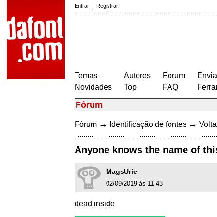
Entrar
|
Registrar
Temas
Autores
Fórum
Envia
Novidades
Top
FAQ
Ferra
Fórum
→
→
Fórum
Identificação de fontes
Volta
Anyone knows the name of this
MagsUrie
02/09/2019 às 11:43
dead ιnѕιde