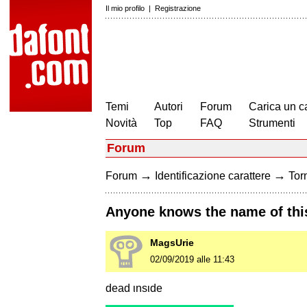
Il mio profilo
|
Registrazione
Temi
Autori
Forum
Carica un c
Novità
Top
FAQ
Strumenti
Forum
→
→
Forum
Identificazione carattere
Torn
Anyone knows the name of this
MagsUrie
02/09/2019 alle 11:43
dead ιnѕιde