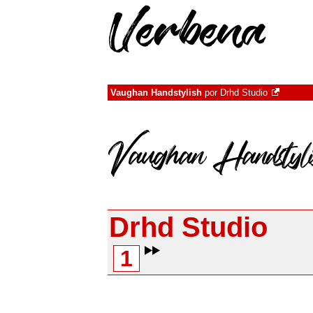
Vaughan Handstylish
por
Drhd Studio
Drhd Studio
1