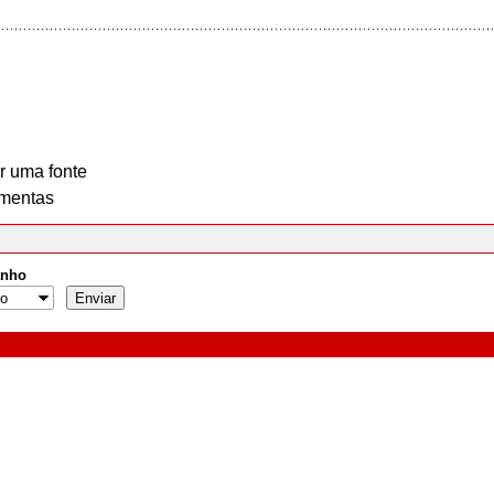
r uma fonte
mentas
nho