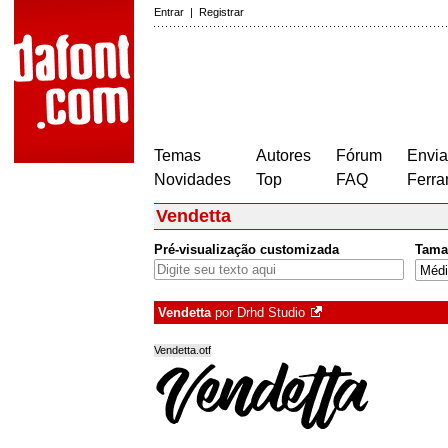
Entrar
|
Registrar
Temas
Autores
Fórum
Envia
Novidades
Top
FAQ
Ferra
Vendetta
Pré-visualização customizada
Tama
Vendetta
por
Drhd Studio
Vendetta.otf