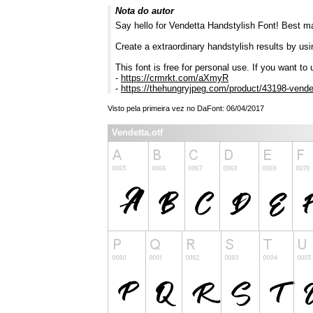
Nota do autor
Say hello for Vendetta Handstylish Font! Best matc
Create a extraordinary handstylish results by us
This font is free for personal use. If you want t
-
https://crmrkt.com/aXmyR
-
https://thehungryjpeg.com/product/43198-vendet
Visto pela primeira vez no DaFont: 06/04/2017
Vendetta.otf