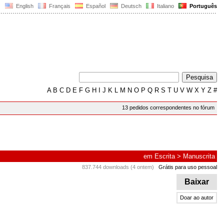
English
Français
Español
Deutsch
Italiano
Português
A
B
C
D
E
F
G
H
I
J
K
L
M
N
O
P
Q
R
S
T
U
V
W
X
Y
Z
#
13 pedidos correspondentes no fórum
em
Escrita
>
Manuscrita
837.744 downloads (4 ontem)
Grátis para uso pessoal
Baixar
Doar ao autor