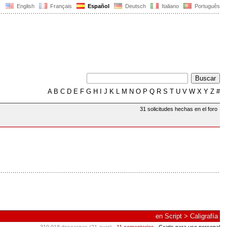
English
Français
Español
Deutsch
Italiano
Português
A
B
C
D
E
F
G
H
I
J
K
L
M
N
O
P
Q
R
S
T
U
V
W
X
Y
Z
#
31 solicitudes hechas en el foro
en
Script
>
Caligrafía