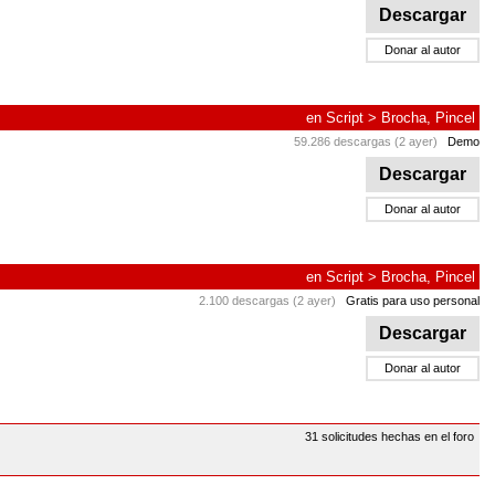
Descargar
Donar al autor
en
Script
>
Brocha, Pincel
59.286 descargas (2 ayer)
Demo
Descargar
Donar al autor
en
Script
>
Brocha, Pincel
2.100 descargas (2 ayer)
Gratis para uso personal
Descargar
Donar al autor
31 solicitudes hechas en el foro