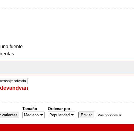
 una fuente
ientas
mensaje privado
m/devandvan
Tamaño
Ordenar por
 variantes
Más opciones