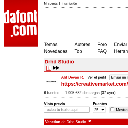
Mi cuenta
|
Inscripción
Temas
Autores
Foro
Enviar
Novedades
Top
FAQ
Herram
Drhd Studio
1
Alif Devan R.
Ver el perfil
Enviar un 
https://creativemarket.co
6 fuentes - 1.905.682 descargas (37 ayer)
Vista previa
Fuentes
Mostrar
Venetian
de
Drhd Studio