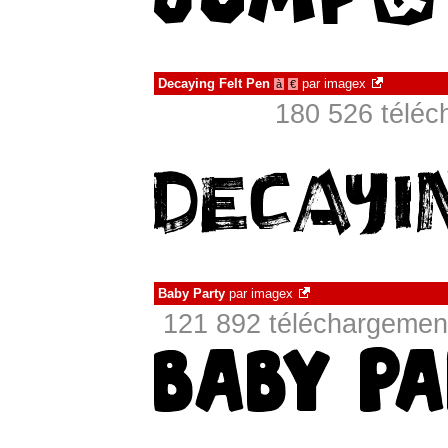
Decaying Felt Pen
par
imagex
à
€
180 526 téléc
Baby Party
par
imagex
121 892 téléchargement