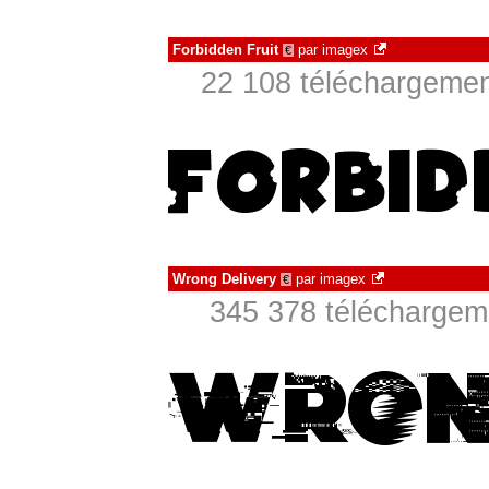
Forbidden Fruit
par
imagex
€
22 108 téléchargement
Wrong Delivery
par
imagex
€
345 378 téléchargeme