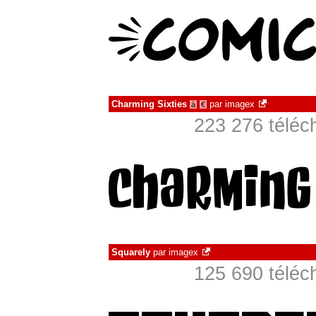
Charming Sixties
par
imagex
à
€
223 276 téléc
Squarely
par
imagex
125 690 téléc