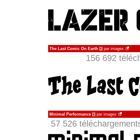
The Last Comic On Earth
par
imagex
€
156 692 téléc
Minimal Performance
par
imagex
€
57 526 téléchargements