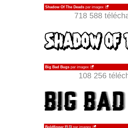
Shadow Of The Deads
par
imagex
718 588 téléch
Big Bad Bugs
par
imagex
108 256 téléc
Boldfinger
par
imagex
à
€