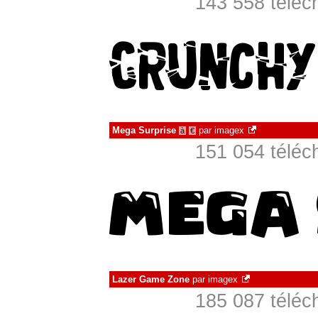
143 558 téléc
Mega Surprise
par
imagex
à
€
151 054 téléc
Lazer Game Zone
par
imagex
185 087 téléc