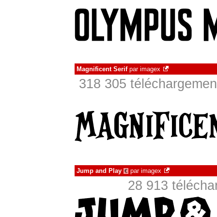
Magnificent Serif
par
imagex
318 305 téléchargement
Jump and Play
par
imagex
€
28 913 téléch