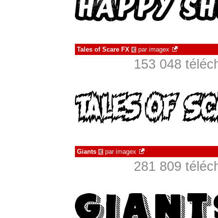
Tales of Scare FX
par
imagex
€
153 048 téléc
Giants
par
imagex
€
281 809 téléc