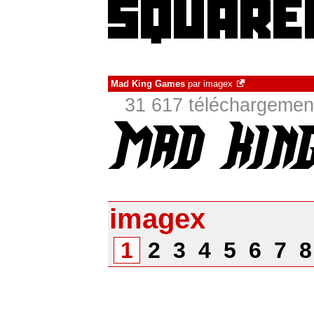
Mad King Games
par
imagex
31 617 téléchargement
imagex
1
2
3
4
5
6
7