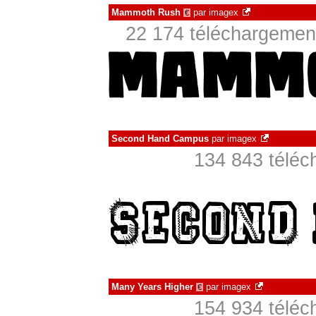
Mammoth Rush
par
imagex
€
22 174 téléchargement
Second Hand Campus
par
imagex
134 843 téléc
Many Years Higher
par
imagex
€
154 934 téléc