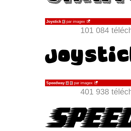
Joystick
par
imagex
€
101 084 téléc
Speedway
par
imagex
à
€
401 938 téléc