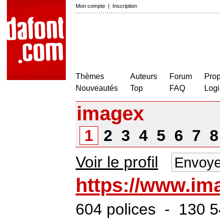
Mon compte
|
Inscription
Thèmes
Auteurs
Forum
Prop
Nouveautés
Top
FAQ
Logi
imagex
1
2
3
4
5
6
7
Voir le profil
Envoye
https://www.im
604 polices - 130 5