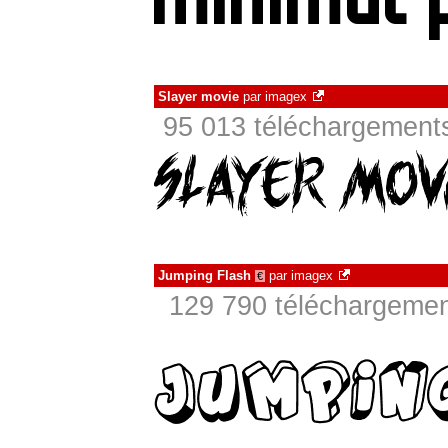
Slayer movie
par
imagex
95 013 téléchargements
Jumping Flash
par
imagex
€
129 790 téléchargement