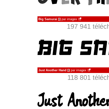
Big Samurai
par
imagex
€
197 941 téléc
Just Another Hand
par
imagex
€
118 801 téléc