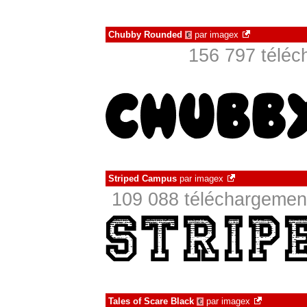
Chubby Rounded
par
imagex
€
156 797 téléc
Striped Campus
par
imagex
109 088 téléchargement
Tales of Scare Black
par
imagex
€