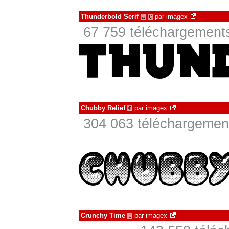
Thunderbold Serif
par
imagex
à
€
67 759 téléchargements
Chubby Relief
par
imagex
€
304 063 téléchargement
Crunchy Time
par
imagex
€