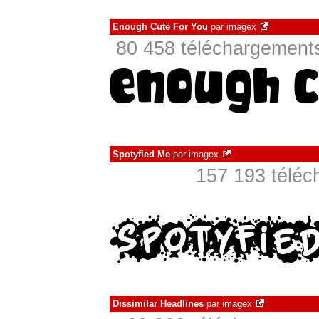
Enough Cute For You
par
imagex
80 458 téléchargements
Spotyfied Me
par
imagex
157 193 téléc
Dissimilar Headlines
par
imagex