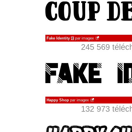
Fake Identity
par
imagex
€
245 569 téléc
Happy Shop
par
imagex
132 973 téléc