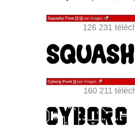
Squashy Flow
par
imagex
à
€
126 231 téléc
Cyborg Punk
par
imagex
€
160 211 téléc