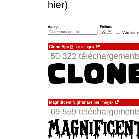
hier)
Aperçu
Polices
Voir les v
Clone Age
par
imagex
€
50 322 téléchargements
Magnificent Nightmare
par
imagex
69 559 téléchargements