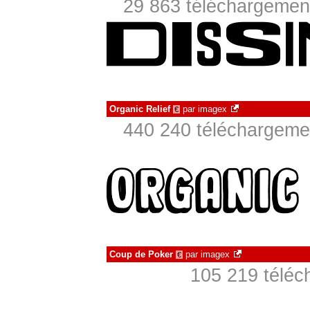
29 863 téléchargement
Organic Relief
par
imagex
€
440 240 téléchargemen
Coup de Poker
par
imagex
€
105 219 téléc