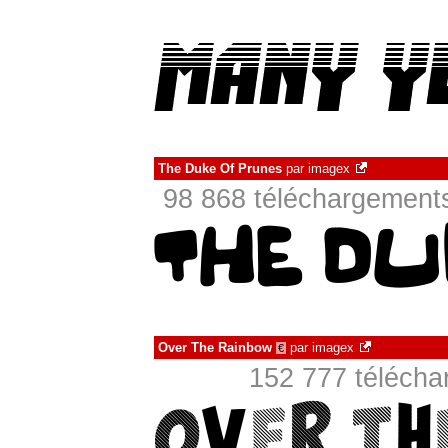
The Duke Of Prunes
par
imagex
98 868 téléchargements
Over The Rainbow
par
imagex
€
152 777 téléch