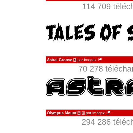
114 709 téléc
Astral Groove
par
imagex
€
70 278 téléch
Olympus Mount
par
imagex
à
€
294 286 téléc