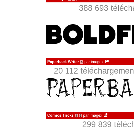
388 693 téléch
Paperback Writer
par
imagex
€
20 112 téléchargement
Comics Tricks
par
imagex
à
€
299 839 téléc