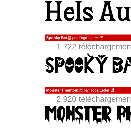
Spooky Bat
par
Yoga Letter
à
1 722 téléchargement
Monster Phantom
par
Yoga Letter
à
2 920 téléchargement