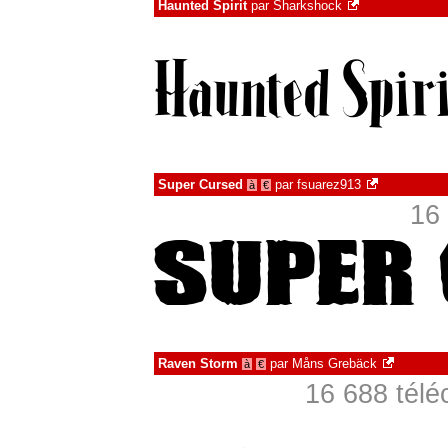
Haunted Spirit
par
Sharkshock
Super Cursed
par
fsuarez913
à
€
16 
Raven Storm
par
Måns Grebäck
à
€
16 688 télé