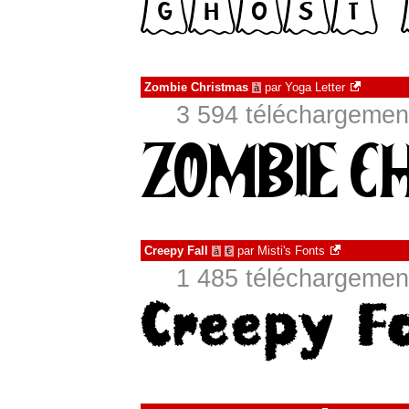
Zombie Christmas
par
Yoga Letter
à
3 594 téléchargement
Creepy Fall
par
Misti's Fonts
à
€
1 485 téléchargement