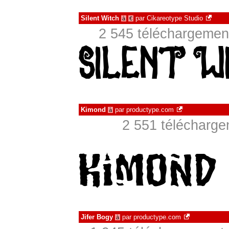
Silent Witch
par
Cikareotype Studio
à
€
2 545 téléchargement
Kimond
par
productype.com
à
2 551 télécharg
Jifer Bogy
par
productype.com
à