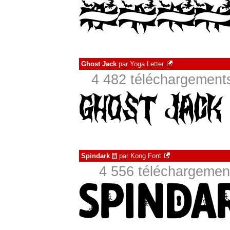
Ghost Jack
par
Yoga Letter
4 482 téléchargements
Spindark
par
Kong Font
à
4 556 téléchargement