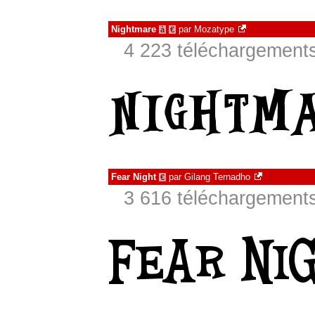
Nightmare
par
Mozatype
à
€
4 223 téléchargements
Fear Night
par
Gilang Ternadho
€
3 616 téléchargements