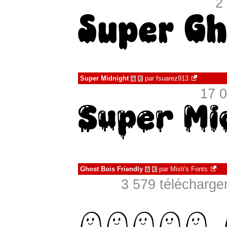
2
Super Midnight
par
fsuarez913
à
€
17 0
Ghost Bois Friendly
par
Misti's Fonts
à
€
3 579 télécharg