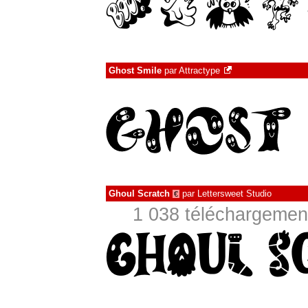
Ghost Smile
par
Attractype
Ghoul Scratch
par
Lettersweet Studio
€
1 038 téléchargement