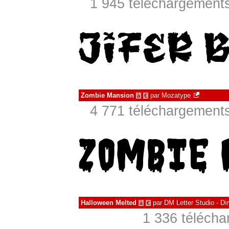
1 945 téléchargements
Zombie Mansion
par
Mozatype
à
€
4 771 téléchargements
Halloween Melted
par
DM Letter Studio - D
à
€
1 336 téléch