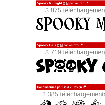
Spooky Midnight
par
keithzo
à
€
3 875 téléchargement
Spooky Girls
par
keithzo
à
€
3 719 téléchargement
Halloweenies
par
Field 2 Design
2 385 téléchargements