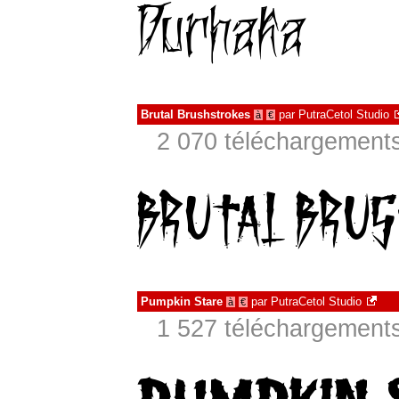
Brutal Brushstrokes
par
PutraCetol Studio
à
€
2 070 téléchargements
Pumpkin Stare
par
PutraCetol Studio
à
€
1 527 téléchargements