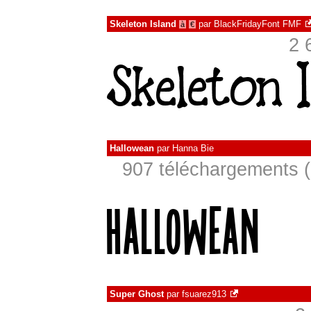
Skeleton Island
par
BlackFridayFont FMF
à
€
2 
Hallowean
par
Hanna Bie
907 téléchargements (
Super Ghost
par
fsuarez913