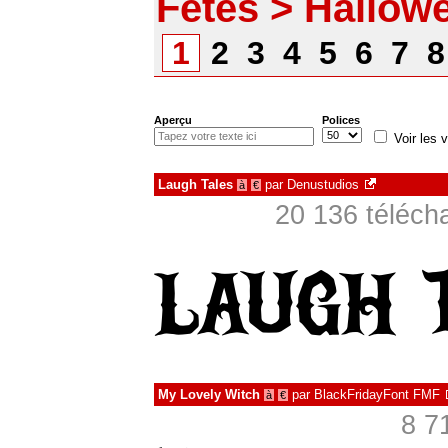
Fêtes > Hallow
1
2
3
4
5
6
7
Aperçu
Polices
Voir les v
Laugh Tales
par
Denustudios
à
€
20 136 téléch
My Lovely Witch
par
BlackFridayFont FMF
à
€
8 7