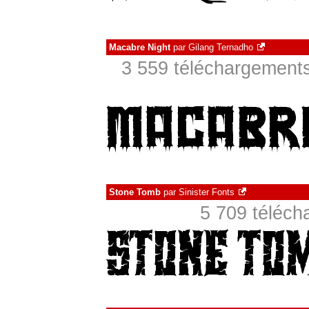
Macabre Night
par
Gilang Ternadho
3 559 téléchargements
Stone Tomb
par
Sinister Fonts
5 709 téléch