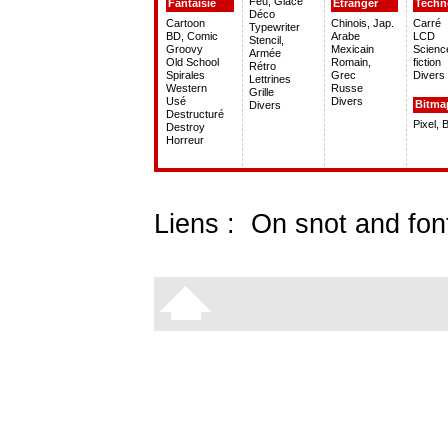
Feu, Glace
Fantaisie
Etranger
Techn
Déco
Cartoon
Chinois, Jap.
Carré
Typewriter
BD, Comic
Arabe
LCD
Stencil,
Groovy
Mexicain
Scienc
Armée
Old School
Romain,
fiction
Rétro
Spirales
Grec
Divers
Lettrines
Western
Russe
Grille
Usé
Divers
Bitma
Divers
Destructuré
Pixel, 
Destroy
Horreur
Liens :
On snot and fon