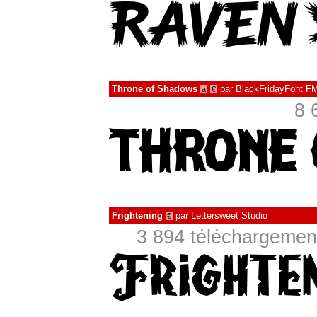
Throne of Shadows
par
BlackFridayFont F
à
€
8 
Frightening
par
Lettersweet Studio
€
3 894 téléchargement