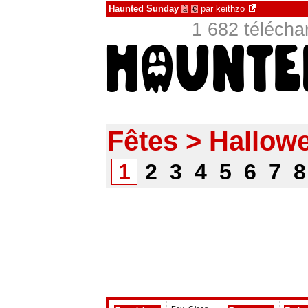
Haunted Sunday
par
keithzo
à
€
1 682 téléch
Fêtes > Hallow
1
2
3
4
5
6
7