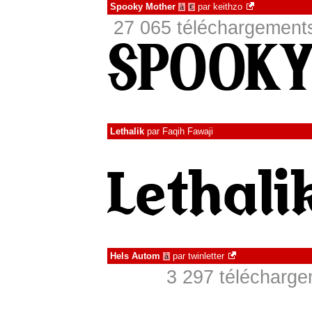
Spooky Mother
par
keithzo
à
€
27 065 téléchargements
Lethalik
par
Faqih Fawaji
Hels Autom
par
twinletter
à
3 297 télécharg