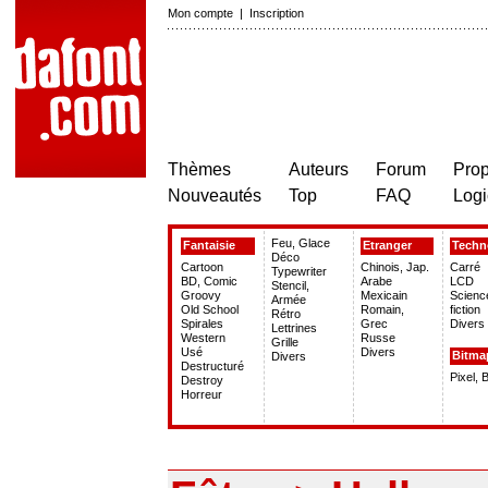
Mon compte
|
Inscription
Thèmes
Auteurs
Forum
Prop
Nouveautés
Top
FAQ
Logi
Feu, Glace
Fantaisie
Etranger
Techn
Déco
Cartoon
Chinois, Jap.
Carré
Typewriter
BD, Comic
Arabe
LCD
Stencil,
Groovy
Mexicain
Scienc
Armée
Old School
Romain,
fiction
Rétro
Spirales
Grec
Divers
Lettrines
Western
Russe
Grille
Usé
Divers
Bitma
Divers
Destructuré
Pixel, 
Destroy
Horreur