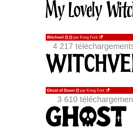
Witchveil
par
Kong Font
à
€
4 217 téléchargements
Ghost of Doom
par
Kong Font
à
3 610 téléchargement