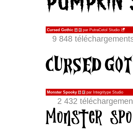
Cursed Gothic
par
PutraCetol Studio
à
€
9 848 téléchargements
Monster Spooky
par
Integritype Studio
à
€
2 432 téléchargement