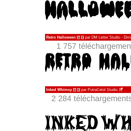
Retro Halloween
par
DM Letter Studio - Di
à
€
1 757 téléchargement
Inked Whimsy
par
PutraCetol Studio
à
€
2 284 téléchargements