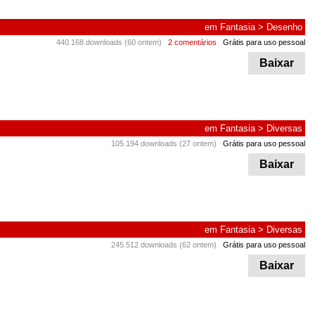
em
Fantasia
>
Desenho
440.168 downloads (60 ontem)
2 comentários
Grátis para uso pessoal
Baixar
em
Fantasia
>
Diversas
105.194 downloads (27 ontem)
Grátis para uso pessoal
Baixar
em
Fantasia
>
Diversas
245.512 downloads (62 ontem)
Grátis para uso pessoal
Baixar