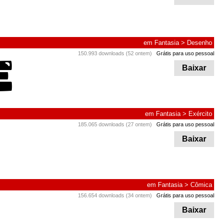
em
Fantasia
>
Desenho
150.993 downloads (52 ontem)
Grátis para uso pessoal
Baixar
em
Fantasia
>
Exército
185.065 downloads (27 ontem)
Grátis para uso pessoal
Baixar
em
Fantasia
>
Cômica
156.654 downloads (34 ontem)
Grátis para uso pessoal
Baixar