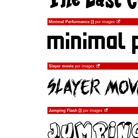
Minimal Performance
por
imagex
€
Slayer movie
por
imagex
Jumping Flash
por
imagex
€