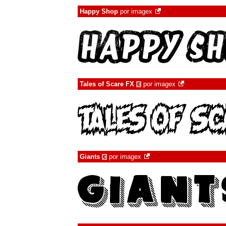
Happy Shop
por
imagex
Tales of Scare FX
por
imagex
€
Giants
por
imagex
€