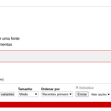
r uma fonte
mentas
em)
Reinicializar
Tamanho
Ordenar por
 variantes
Mais opções