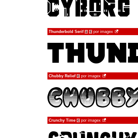
Thunderbold Serif
por
imagex
à
€
Chubby Relief
por
imagex
€
Crunchy Time
por
imagex
€