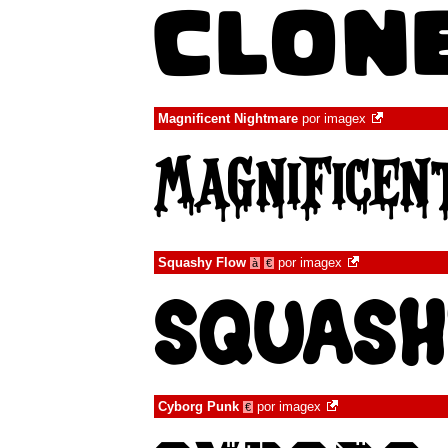
Magnificent Nightmare
por
imagex
Squashy Flow
por
imagex
à
€
Cyborg Punk
por
imagex
€