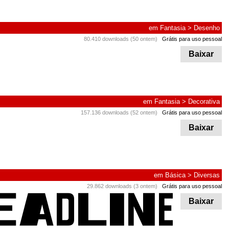
em
Fantasia
>
Desenho
80.410 downloads (50 ontem)
Grátis para uso pessoal
Baixar
em
Fantasia
>
Decorativa
157.136 downloads (52 ontem)
Grátis para uso pessoal
Baixar
em
Básica
>
Diversas
29.862 downloads (3 ontem)
Grátis para uso pessoal
Baixar