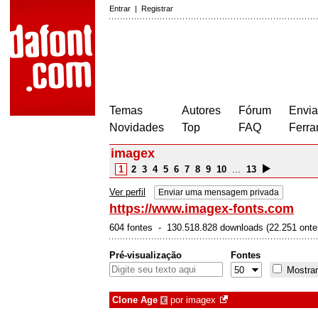
Entrar
|
Registrar
Temas
Autores
Fórum
Envia
Novidades
Top
FAQ
Ferra
imagex
1
2
3
4
5
6
7
8
9
10
...
13
Ver perfil
Enviar uma mensagem privada
https://www.imagex-fonts.com
604 fontes - 130.518.828 downloads (22.251 ont
Pré-visualização
Fontes
Mostrar
Clone Age
por
imagex
€