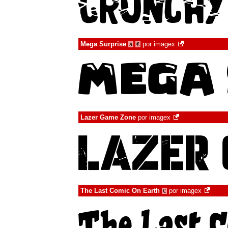
Mega Surprise
por
imagex
à
€
Lazer Game Zone
por
imagex
The Last Comic On Earth
por
imagex
€