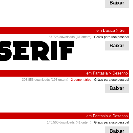
Baixar
em
Básica
>
Serif
67.728 downloads (31 ontem)
Grátis para uso pessoal
Baixar
em
Fantasia
>
Desenho
303.856 downloads (195 ontem)
2 comentários
Grátis para uso pessoal
Baixar
em
Fantasia
>
Desenho
143.500 downloads (41 ontem)
Grátis para uso pessoal
Baixar