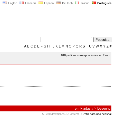
English
Français
Español
Deutsch
Italiano
Português
A
B
C
D
E
F
G
H
I
J
K
L
M
N
O
P
Q
R
S
T
U
V
W
X
Y
Z
#
818 pedidos correspondentes no fórum
em
Fantasia
>
Desenho
50.280 downloads (51 ontem)
Grátis para uso pessoal