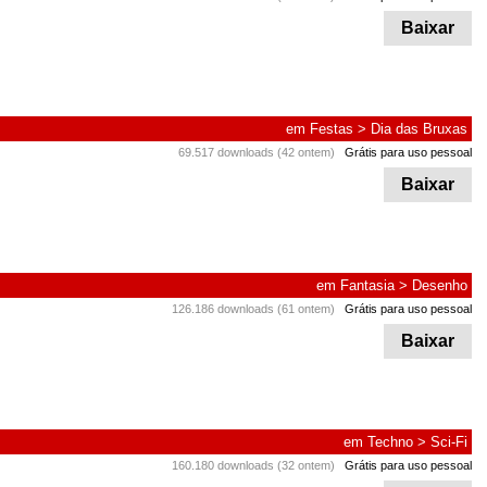
Baixar
em
Festas
>
Dia das Bruxas
69.517 downloads (42 ontem)
Grátis para uso pessoal
Baixar
em
Fantasia
>
Desenho
126.186 downloads (61 ontem)
Grátis para uso pessoal
Baixar
em
Techno
>
Sci-Fi
160.180 downloads (32 ontem)
Grátis para uso pessoal