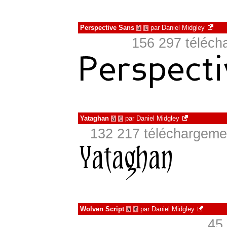
Perspective Sans
par
Daniel Midgley
à
€
156 297 télécha
Yataghan
par
Daniel Midgley
à
€
132 217 téléchargemen
Wolven Script
par
Daniel Midgley
à
€
45 